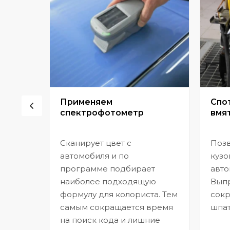
сор
Применяем
Спо
спектрофотометр
вмят
Сканирует цвет с
Позв
но
автомобиля и по
кузо
программе подбирает
авто
,
наиболее подходящую
Выпр
формулу для колориста. Тем
сокр
самым сокращается время
шпат
на поиск кода и лишние