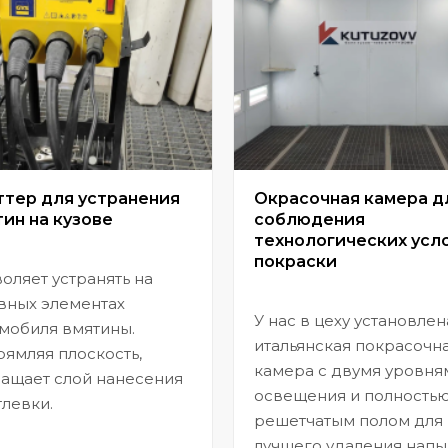
ттер для устранения
Окрасочная камера д
ин на кузове
соблюдения
технологических усл
покраски
оляет устранять на
вных элементах
У нас в цеху установлен
мобиля вмятины.
итальянская покрасочн
ямляя плоскость,
камера с двумя уровня
ащает слой нанесения
освещения и полность
левки.
решетчатым полом для
лучшего удаления напы