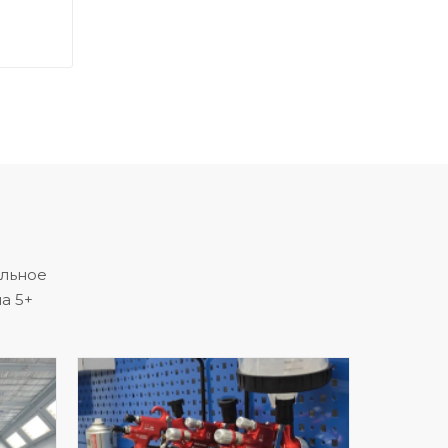
альное
а 5+