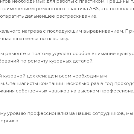
нтов необходимых для работы с пластиком. Трещины п
 применением ремонтного пластика ABS, это позволяе
дотвратить дальнейшее растрескивание.
окального нагрева с последующим выравниванием. Пр
чная шпатлевка по пластику.
 ремонте и поэтому уделяет особое внимание культу
ований по ремонту кузовных деталей.
ий кузовной цех оснащен всем необходимым
. Специалисты компании несколько раз в год проход
ржания собственных навыков на высоком профессион
му уровню профессионализма наших сотрудников, мы
сервиса.