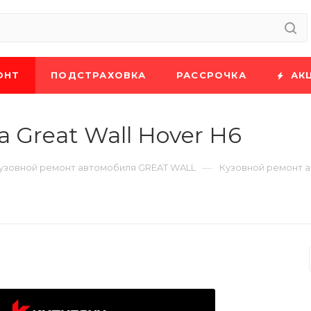
ОНТ
ПОДСТРАХОВКА
РАССРОЧКА
АК
 Great Wall Hover H6
—
узовной ремонт автомобиля GREAT WALL
Кузовной ремонт а