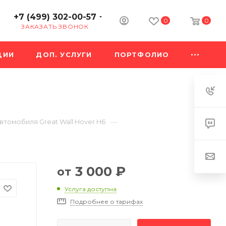
+7 (499) 302-00-57
0
0
ЗАКАЗАТЬ ЗВОНОК
ЦИИ
ДОП. УСЛУГИ
ПОРТФОЛИО
—
втомобиля Great Wall Hover H6
3 000
₽
от
Услуга доступна
Подробнее о тарифах