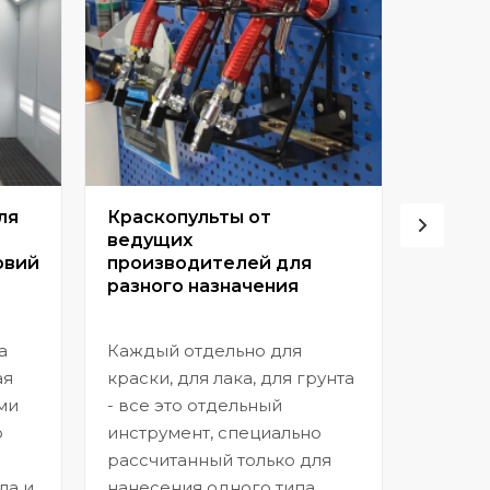
ля
Краскопульты от
Винто
ведущих
высок
овий
производителей для
разного назначения
Позвол
покрыт
а
Каждый отдельно для
прибл
ая
краски, для лака, для грунта
заводс
ми
- все это отдельный
шагрен
ю
инструмент, специально
нанесе
рассчитанный только для
ла и
нанесения одного типа