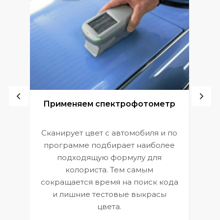
ой
Применяем спектрофотометр
Сканирует цвет с автомобиля и по
П
программе подбирает наиболее
к
э
подходящую формулу для
 и
В
колориста. Тем самым
сокращается время на поиск кода
и лишние тестовые выкрасы
цвета.