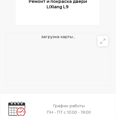
Ремонт и покраска двери
Р
LiXiang L9
загрузка карты...
График работы
ПН - ПТ с 10:00 - 19:00