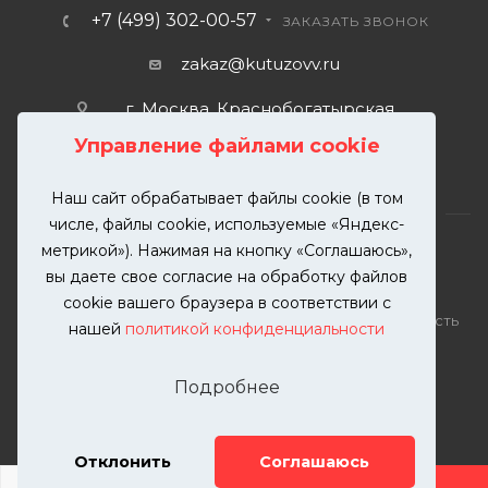
+7 (499) 302-00-57
ЗАКАЗАТЬ ЗВОНОК
zakaz@kutuzovv.ru
г. Москва, Краснобогатырская
улица, 89, стр. 1.
Управление файлами cookie
Наш сайт обрабатывает файлы cookie (в том
числе, файлы cookie, используемые «Яндекс-
метрикой»). Нажимая на кнопку «Соглашаюсь»,
вы даете свое согласие на обработку файлов
2026 © KUTUZOVV | Кузовной ремонт и покраска
cookie вашего браузера в соответствии с
автомобилей. Вся информация на сайте – собственность
нашей
политикой конфиденциальности
ООО "КУТУЗОВВ"
Публикация информации с сайта KUTUZOVV.RU без
Подробнее
разрешения запрещена. Все права защищены.
Почта: zakaz@kutuzovv.ru
Телефон: 8(499)-302-00-57
Отклонить
Соглашаюсь