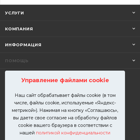
УСЛУГИ
КОМПАНИЯ
ИНФОРМАЦИЯ
ПОМОЩЬ
Управление файлами cookie
ПОДПИСАТЬСЯ НА РАССЫЛКУ
Наш сайт обрабатывает файлы cookie (в том
числе, файлы cookie, используемые «Яндекс-
+7 (499) 302-00-57
метрикой»). Нажимая на кнопку «Соглашаюсь»,
ЗАКАЗАТЬ ЗВОНОК
вы даете свое согласие на обработку файлов
zakaz@kutuzovv.ru
cookie вашего браузера в соответствии с
нашей
политикой конфиденциальности
г. Москва, Краснобогатырская