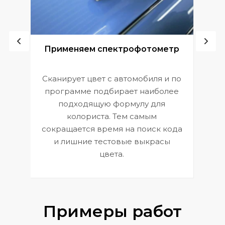
ой
Применяем спектрофотометр
Сканирует цвет с автомобиля и по
П
программе подбирает наиболее
к
э
подходящую формулу для
 и
В
колориста. Тем самым
сокращается время на поиск кода
и лишние тестовые выкрасы
цвета.
Примеры работ