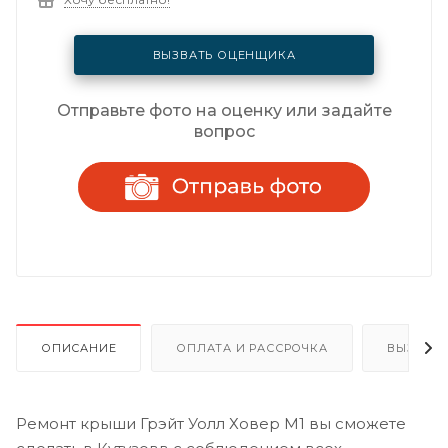
ВЫЗВАТЬ ОЦЕНЩИКА
Отправьте фото на оценку или задайте
вопрос
ОПИСАНИЕ
ОПЛАТА И РАССРОЧКА
ВЫЗОВ 
Ремонт крыши Грэйт Уолл Ховер М1 вы сможете