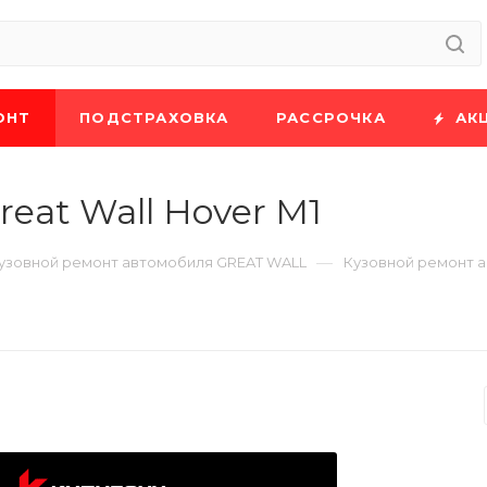
ОНТ
ПОДСТРАХОВКА
РАССРОЧКА
АК
eat Wall Hover M1
—
узовной ремонт автомобиля GREAT WALL
Кузовной ремонт а