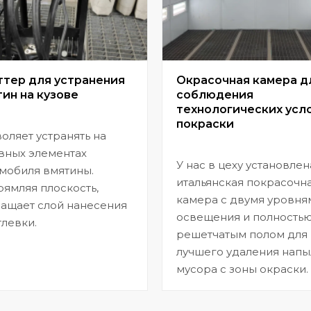
ттер для устранения
Окрасочная камера д
ин на кузове
соблюдения
технологических усл
покраски
оляет устранять на
вных элементах
У нас в цеху установлен
мобиля вмятины.
итальянская покрасочн
ямляя плоскость,
камера с двумя уровня
ащает слой нанесения
освещения и полность
левки.
решетчатым полом для
лучшего удаления напы
мусора с зоны окраски.