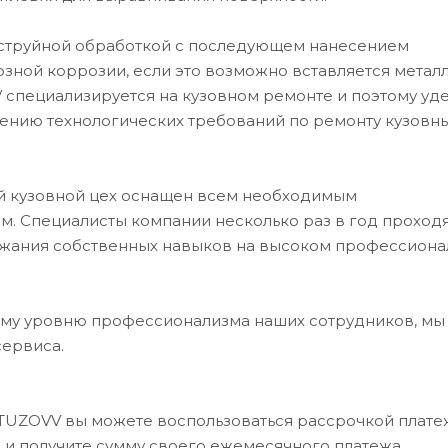
оструйной обработкой с последующем нанесением
возной коррозии, если это возможно вставляется метал
 специализируется на кузовном ремонте и поэтому уд
ению технологических требований по ремонту кузовн
ий кузовной цех оснащен всем необходимым
. Специалисты компании несколько раз в год проход
ржания собственных навыков на высоком профессион
му уровню профессионализма наших сотрудников, мы
сервиса.
UTUZOVV вы можете воспользоваться рассрочкой платеж
в и получите сумму своего ежемесячного платежа.