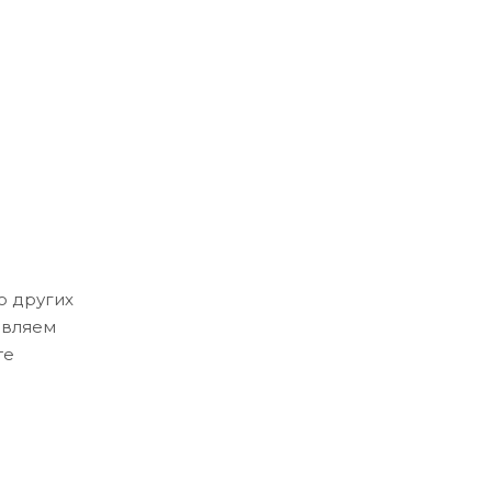
о других
авляем
те