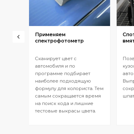
сор
Применяем
Спо
спектрофотометр
вмят
Сканирует цвет с
Позв
но
автомобиля и по
кузо
программе подбирает
авто
,
наиболее подходящую
Выпр
формулу для колориста. Тем
сокр
самым сокращается время
шпат
на поиск кода и лишние
тестовые выкрасы цвета.