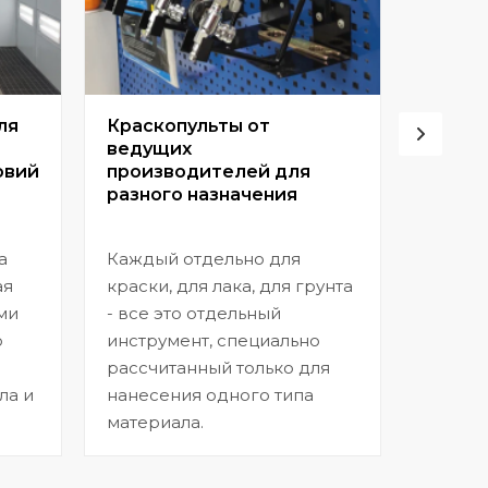
ля
Краскопульты от
Винто
ведущих
высок
овий
производителей для
разного назначения
Позвол
покрыт
а
Каждый отдельно для
прибл
ая
краски, для лака, для грунта
заводс
ми
- все это отдельный
шагрен
ю
инструмент, специально
нанесе
рассчитанный только для
ла и
нанесения одного типа
материала.