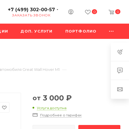
+7 (499) 302-00-57
0
0
ЗАКАЗАТЬ ЗВОНОК
ЦИИ
ДОП. УСЛУГИ
ПОРТФОЛИО
—
втомобиля Great Wall Hover M1
3 000
₽
от
Услуга доступна
Подробнее о тарифах