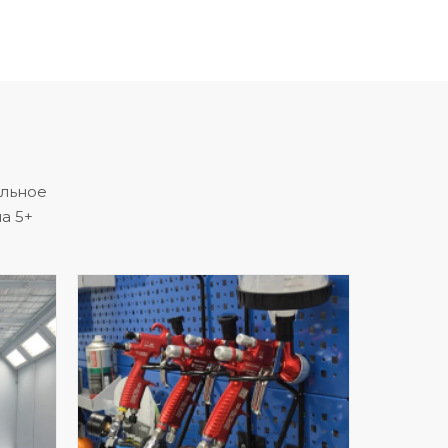
альное
а 5+