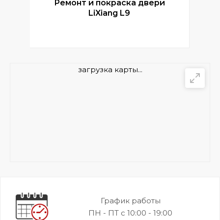
Ремонт и покраска двери
Р
LiXiang L9
загрузка карты...
График работы
ПН - ПТ с 10:00 - 19:00