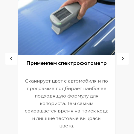
ой
Применяем спектрофотометр
Сканирует цвет с автомобиля и по
П
программе подбирает наиболее
к
э
подходящую формулу для
 и
В
колориста. Тем самым
сокращается время на поиск кода
и лишние тестовые выкрасы
цвета.