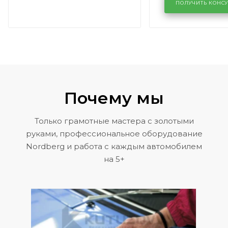
районе задн
ПОЛУЧИТЬ КОНС
Volkswagen 
Почему мы
Только грамотные мастера с золотыми
руками, профессиональное оборудование
Nordberg и работа с каждым автомобилем
на 5+