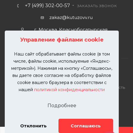
+7 (499) 302-00-57
ЗАКАЗАТЬ ЗВОНОК
zakaz@kutuzovv.ru
г. Москва, Краснобогатырская
улица, 89, стр. 1.
Управление файлами cookie
Наш сайт обрабатывает файлы cookie (в том
числе, файлы cookie, используемые «Яндекс-
метрикой»). Нажимая на кнопку «Соглашаюсь»,
вы даете свое согласие на обработку файлов
2026 © KUTUZOVV | Кузовной ремонт и покраска
cookie вашего браузера в соответствии с
автомобилей. Вся информация на сайте – собственность
нашей
политикой конфиденциальности
ООО "КУТУЗОВВ"
Публикация информации с сайта KUTUZOVV.RU без
Подробнее
разрешения запрещена. Все права защищены.
Почта: zakaz@kutuzovv.ru
Телефон: 8(499)-302-00-57
Отклонить
Соглашаюсь