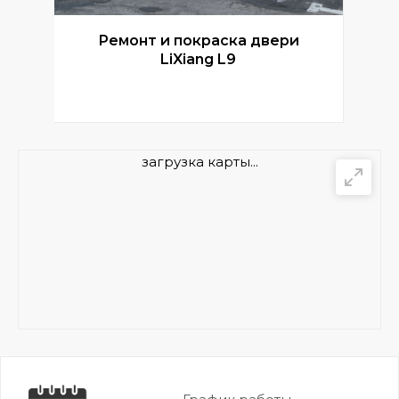
Ремонт и покраска двери
Р
LiXiang L9
загрузка карты...