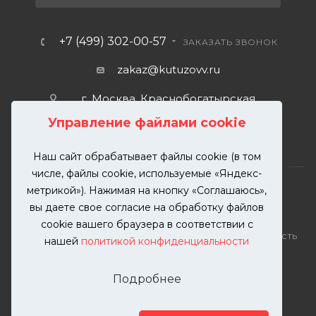
+7 (499) 302-00-57
ЗАКАЗАТЬ ЗВОНОК
zakaz@kutuzovv.ru
г. Москва, Краснобогатырская
улица, 89, стр. 1.
Управление файлами cookie
Наш сайт обрабатывает файлы cookie (в том
числе, файлы cookie, используемые «Яндекс-
метрикой»). Нажимая на кнопку «Соглашаюсь»,
вы даете свое согласие на обработку файлов
2026 © KUTUZOVV | Кузовной ремонт и покраска
cookie вашего браузера в соответствии с
автомобилей. Вся информация на сайте – собственность
нашей
политикой конфиденциальности
ООО "КУТУЗОВВ"
Публикация информации с сайта KUTUZOVV.RU без
Подробнее
разрешения запрещена. Все права защищены.
Почта: zakaz@kutuzovv.ru
Телефон: 8(499)-302-00-57