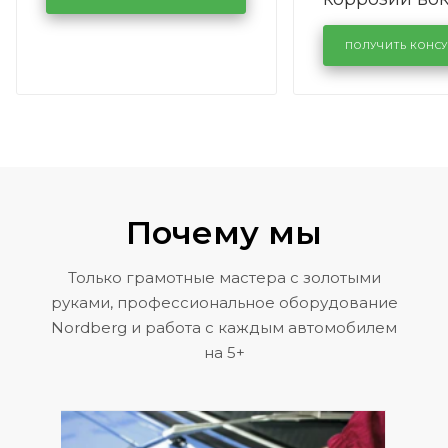
лобового сте
KUTUZOVV
районе задн
ПОЛУЧИТЬ КОНС
Volkswagen 
Почему мы
Только грамотные мастера с золотыми
руками, профессиональное оборудование
Nordberg и работа с каждым автомобилем
на 5+