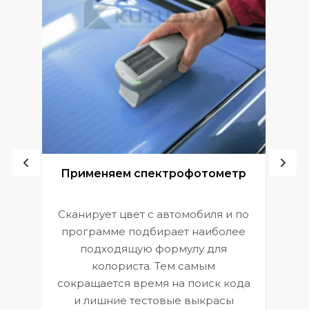
ой
Применяем спектрофотометр
Сканирует цвет с автомобиля и по
П
программе подбирает наиболее
к
э
подходящую формулу для
 и
В
колориста. Тем самым
сокращается время на поиск кода
и лишние тестовые выкрасы