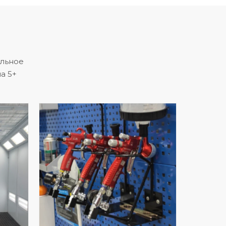
альное
а 5+