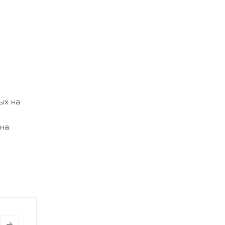
ых на
 на