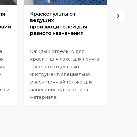
ля
Краскопульты от
Винто
ведущих
высок
овий
производителей для
разного назначения
Позвол
покрыт
а
Каждый отдельно для
прибл
ая
краски, для лака, для грунта
заводс
ми
- все это отдельный
шагрен
ю
инструмент, специально
нанесе
рассчитанный только для
ла и
нанесения одного типа
материала.