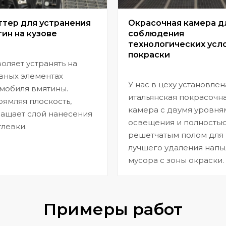
ттер для устранения
Окрасочная камера д
ин на кузове
соблюдения
технологических усл
покраски
оляет устранять на
вных элементах
У нас в цеху установлен
мобиля вмятины.
итальянская покрасочн
ямляя плоскость,
камера с двумя уровня
ащает слой нанесения
освещения и полность
левки.
решетчатым полом для
лучшего удаления напы
мусора с зоны окраски.
Примеры работ