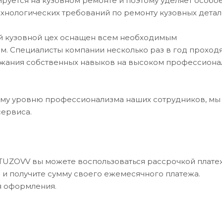
уется на кузовном ремонте и поэтому уделяет особо
хнологических требований по ремонту кузовных детал
ий кузовной цех оснащен всем необходимым
. Специалисты компании несколько раз в год проход
ржания собственных навыков на высоком профессион
му уровню профессионализма наших сотрудников, мы
сервиса.
UTUZOVV вы можете воспользоваться рассрочкой платеж
в и получите сумму своего ежемесячного платежа.
я оформления.