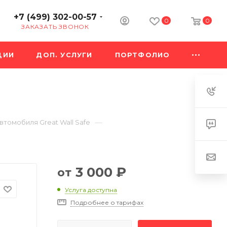
+7 (499) 302-00-57
0
0
ЗАКАЗАТЬ ЗВОНОК
ЦИИ
ДОП. УСЛУГИ
ПОРТФОЛИО
—
втомобиля Great Wall Safe
3 000
₽
от
Услуга доступна
Подробнее о тарифах