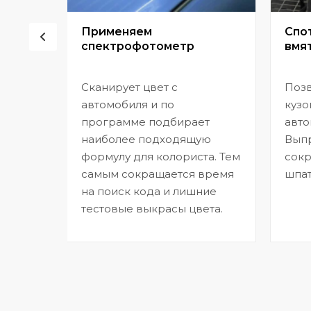
сор
Применяем
Спо
спектрофотометр
вмят
Сканирует цвет с
Позв
но
автомобиля и по
кузо
программе подбирает
авто
,
наиболее подходящую
Выпр
формулу для колориста. Тем
сокр
самым сокращается время
шпат
на поиск кода и лишние
тестовые выкрасы цвета.