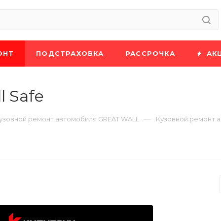
ОНТ
ПОДСТРАХОВКА
РАССРОЧКА
АК
l Safe
—
узовной ремонт автомобиля GREAT WALL
Кузовной ремонт а