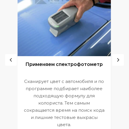
ой
Применяем спектрофотометр
Сканирует цвет с автомобиля и по
П
программе подбирает наиболее
к
э
подходящую формулу для
 и
В
колориста. Тем самым
сокращается время на поиск кода
и лишние тестовые выкрасы
цвета.