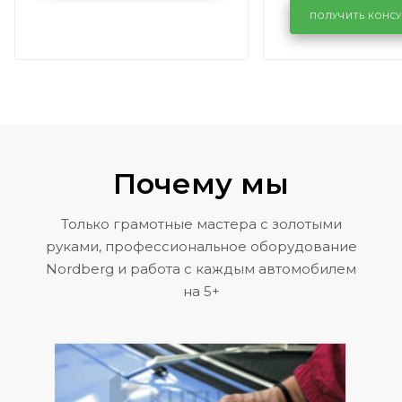
районе задн
ПОЛУЧИТЬ КОНС
Volkswagen 
Почему мы
Только грамотные мастера с золотыми
руками, профессиональное оборудование
Nordberg и работа с каждым автомобилем
на 5+