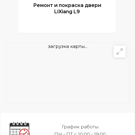
Ремонт и покраска двери
Р
LiXiang L9
загрузка карты...
График работы
ПН - ПТ с 10:00 - 19:00