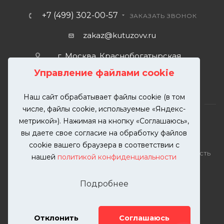
+7 (499) 302-00-57
ЗАКАЗАТЬ ЗВОНОК
zakaz@kutuzovv.ru
г. Москва, Краснобогатырская
улица, 89, стр. 1.
Управление файлами cookie
Наш сайт обрабатывает файлы cookie (в том
числе, файлы cookie, используемые «Яндекс-
метрикой»). Нажимая на кнопку «Соглашаюсь»,
вы даете свое согласие на обработку файлов
2026 © KUTUZOVV | Кузовной ремонт и покраска
cookie вашего браузера в соответствии с
автомобилей. Вся информация на сайте – собственность
нашей
политикой конфиденциальности
ООО "КУТУЗОВВ"
Публикация информации с сайта KUTUZOVV.RU без
Подробнее
разрешения запрещена. Все права защищены.
Почта: zakaz@kutuzovv.ru
Телефон: 8(499)-302-00-57
Отклонить
Соглашаюсь