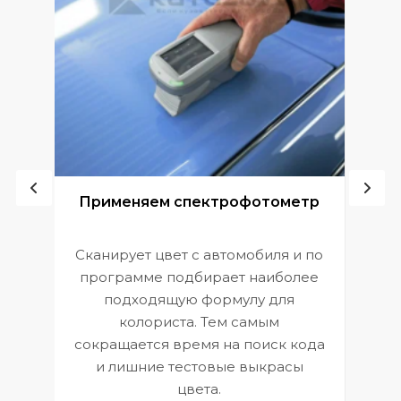
ой
Применяем спектрофотометр
Сканирует цвет с автомобиля и по
П
программе подбирает наиболее
к
э
подходящую формулу для
 и
В
колориста. Тем самым
сокращается время на поиск кода
и лишние тестовые выкрасы
цвета.