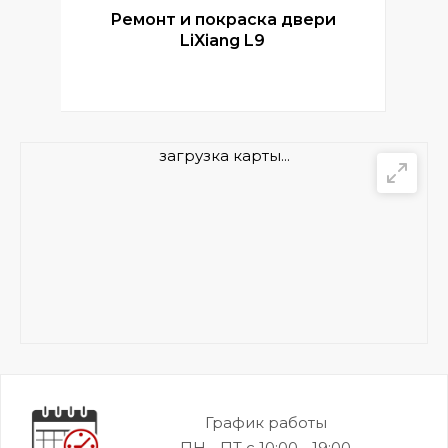
Ремонт и покраска двери
Р
LiXiang L9
загрузка карты...
График работы
ПН - ПТ с 10:00 - 19:00