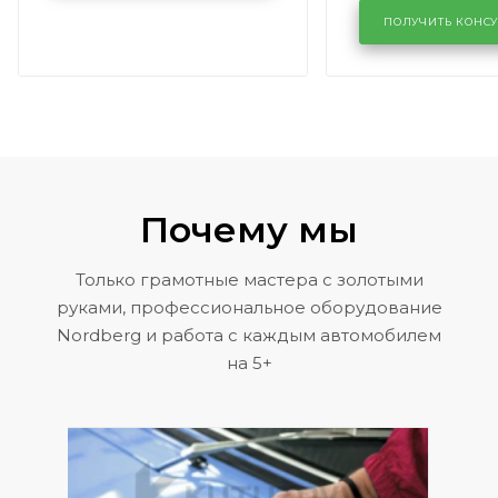
районе задн
ПОЛУЧИТЬ КОНС
Volkswagen 
Почему мы
Только грамотные мастера с золотыми
руками, профессиональное оборудование
Nordberg и работа с каждым автомобилем
на 5+