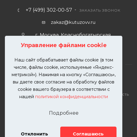
+7 (499) 302-00-57
ЗАКАЗАТЬ ЗВОНОК
zakaz@kutuzovv.ru
г. Москва, Краснобогатырская
улица, 89, стр. 1.
Управление файлами cookie
Наш сайт обрабатывает файлы cookie (в том
числе, файлы cookie, используемые «Яндекс-
метрикой»). Нажимая на кнопку «Соглашаюсь»,
вы даете свое согласие на обработку файлов
2026 © KUTUZOVV | Кузовной ремонт и покраска
cookie вашего браузера в соответствии с
автомобилей. Вся информация на сайте – собственность
нашей
политикой конфиденциальности
ООО "КУТУЗОВВ"
Публикация информации с сайта KUTUZOVV.RU без
Подробнее
разрешения запрещена. Все права защищены.
Почта: zakaz@kutuzovv.ru
Телефон: 8(499)-302-00-57
Отклонить
Соглашаюсь