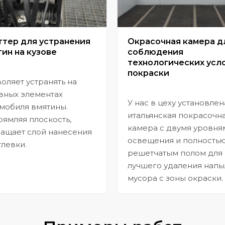
ттер для устранения
Окрасочная камера д
ин на кузове
соблюдения
технологических усл
покраски
оляет устранять на
вных элементах
У нас в цеху установлен
мобиля вмятины.
итальянская покрасочн
ямляя плоскость,
камера с двумя уровня
ащает слой нанесения
освещения и полность
левки.
решетчатым полом для
лучшего удаления напы
мусора с зоны окраски.