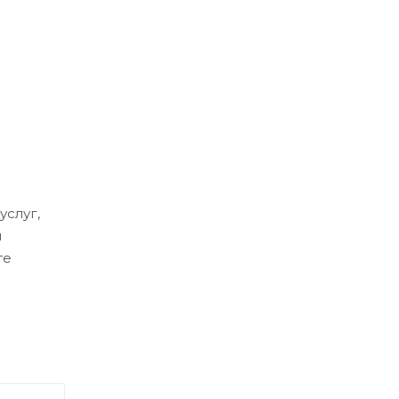
услуг,
м
те