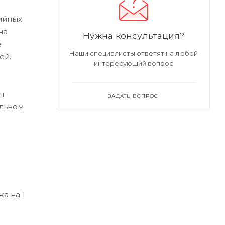
ийных
на
Нужна консультация?
е
Наши специалисты ответят на любой
ей.
интересующий вопрос
ят
ЗАДАТЬ ВОПРОС
альном
а на 1