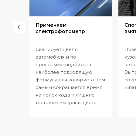
сор
Применяем
Спо
спектрофотометр
вмят
Сканирует цвет с
Позв
но
автомобиля и по
кузо
программе подбирает
авто
,
наиболее подходящую
Выпр
формулу для колориста. Тем
сокр
самым сокращается время
шпат
на поиск кода и лишние
тестовые выкрасы цвета.