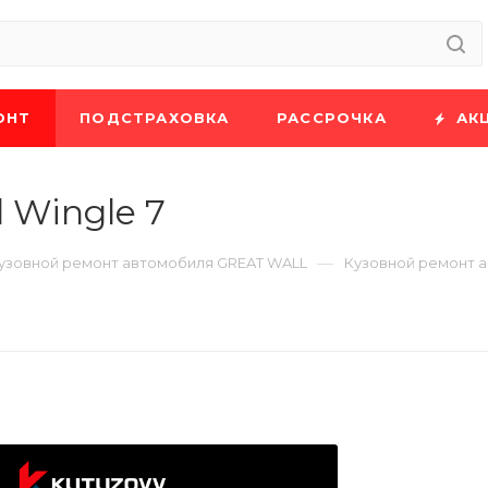
ОНТ
ПОДСТРАХОВКА
РАССРОЧКА
АК
 Wingle 7
—
узовной ремонт автомобиля GREAT WALL
Кузовной ремонт ав