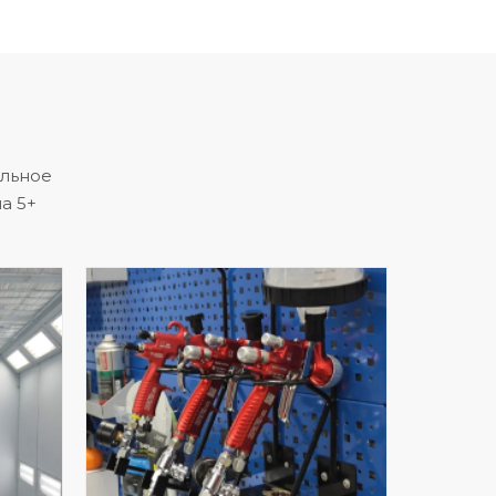
альное
а 5+