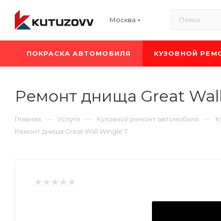
Москва
ПОКРАСКА АВТОМОБИЛЯ
КУЗОВНОЙ РЕМ
Ремонт днища Great Wall
—
—
—
Главная
Услуги
Кузовной ремонт автомобиля
К
Ремонт днища Great Wall Wingle 7