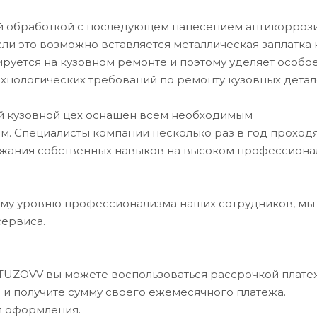
й обработкой с последующем нанесением антикорроз
если это возможно вставляется металлическая заплатка 
уется на кузовном ремонте и поэтому уделяет особо
хнологических требований по ремонту кузовных детал
ий кузовной цех оснащен всем необходимым
. Специалисты компании несколько раз в год проход
ржания собственных навыков на высоком профессион
му уровню профессионализма наших сотрудников, мы
сервиса.
UTUZOVV вы можете воспользоваться рассрочкой платеж
в и получите сумму своего ежемесячного платежа.
я оформления.