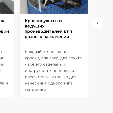
ля
Краскопульты от
Винто
ведущих
высок
овий
производителей для
разного назначения
Позвол
покрыт
а
Каждый отдельно для
прибл
ая
краски, для лака, для грунта
заводс
ми
- все это отдельный
шагрен
ю
инструмент, специально
нанесе
рассчитанный только для
ла и
нанесения одного типа
материала.