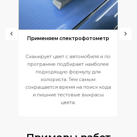
ой
Применяем спектрофотометр
Сканирует цвет с автомобиля и по
П
программе подбирает наиболее
к
э
подходящую формулу для
 и
В
колориста. Тем самым
сокращается время на поиск кода
и лишние тестовые выкрасы
цвета.