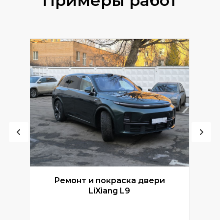
Примеры работ
Ремонт и покраска двери
Р
LiXiang L9