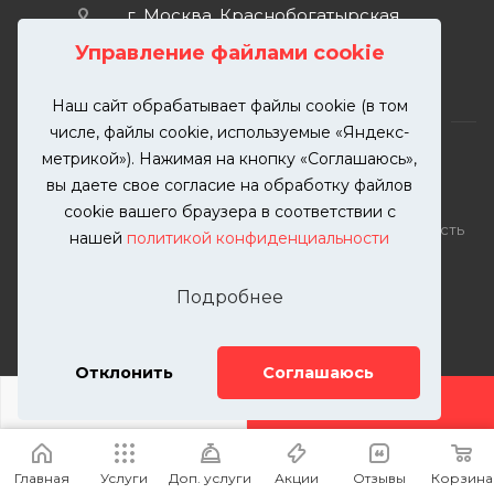
г. Москва, Краснобогатырская
улица, 89, стр. 1.
Управление файлами cookie
Наш сайт обрабатывает файлы cookie (в том
числе, файлы cookie, используемые «Яндекс-
метрикой»). Нажимая на кнопку «Соглашаюсь»,
вы даете свое согласие на обработку файлов
2026 © KUTUZOVV | Кузовной ремонт и покраска
cookie вашего браузера в соответствии с
автомобилей. Вся информация на сайте – собственность
нашей
политикой конфиденциальности
ООО "КУТУЗОВВ"
Публикация информации с сайта KUTUZOVV.RU без
Подробнее
разрешения запрещена. Все права защищены.
Почта: zakaz@kutuzovv.ru
Телефон: 8(499)-302-00-57
Отклонить
Соглашаюсь
ДОБАВИТЬ УСЛУГУ
Главная
Услуги
Доп. услуги
Акции
Отзывы
Корзина