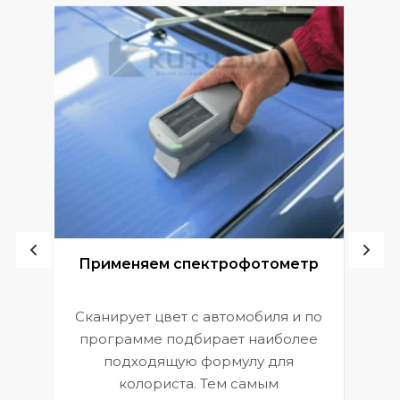
ой
Применяем спектрофотометр
Сканирует цвет с автомобиля и по
П
программе подбирает наиболее
к
э
подходящую формулу для
 и
В
колориста. Тем самым