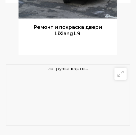
Ремонт и покраска двери
Р
LiXiang L9
загрузка карты...