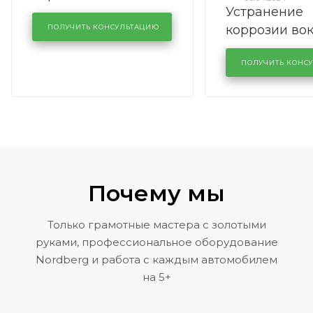
Устранение
производства в
коррозии во
кузовном сервисе
ПОЛУЧИТЬ КОНСУЛЬТАЦИЮ
лобового сте
KUTUZOVV
районе задн
ПОЛУЧИТЬ КОНС
Volkswagen 
Почему мы
Только грамотные мастера с золотыми
руками, профессиональное оборудование
Nordberg и работа с каждым автомобилем
на 5+