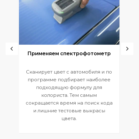
ой
Применяем спектрофотометр
Сканирует цвет с автомобиля и по
П
программе подбирает наиболее
к
э
подходящую формулу для
 и
В
колориста. Тем самым
сокращается время на поиск кода
и лишние тестовые выкрасы
цвета.