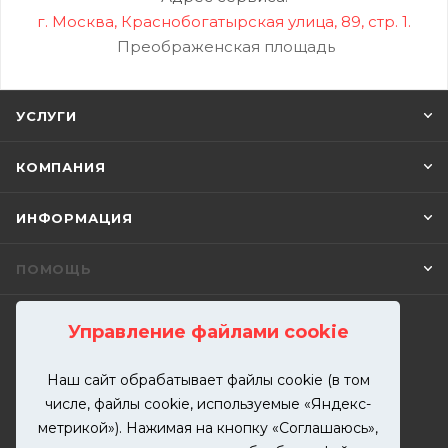
г. Москва, Краснобогатырская улица, 89, стр. 1.
Преображенская площадь
УСЛУГИ
КОМПАНИЯ
ИНФОРМАЦИЯ
ПОМОЩЬ
Управление файлами cookie
ПОДПИСАТЬСЯ НА РАССЫЛКУ
Наш сайт обрабатывает файлы cookie (в том
числе, файлы cookie, используемые «Яндекс-
+7 (499) 302-00-57
метрикой»). Нажимая на кнопку «Соглашаюсь»,
ЗАКАЗАТЬ ЗВОНОК