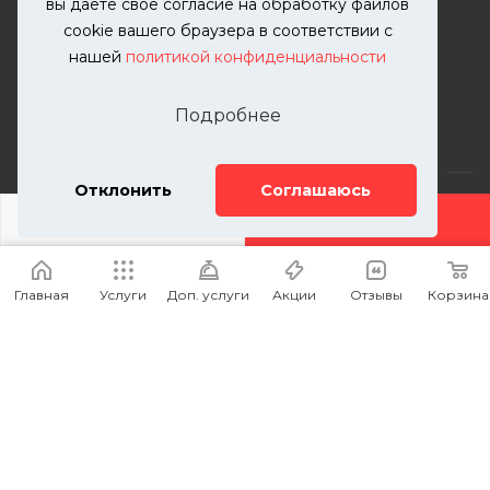
вы даете свое согласие на обработку файлов
zakaz@kutuzovv.ru
cookie вашего браузера в соответствии с
нашей
политикой конфиденциальности
г. Москва, Краснобогатырская
улица, 89, стр. 1.
Подробнее
Отклонить
Соглашаюсь
ДОБАВИТЬ УСЛУГУ
2026 © KUTUZOVV | Кузовной ремонт и покраска
автомобилей. Вся информация на сайте – собственность
Главная
Услуги
Доп. услуги
Акции
Отзывы
Корзина
ООО "КУТУЗОВВ"
Публикация информации с сайта KUTUZOVV.RU без
разрешения запрещена. Все права защищены.
Почта: zakaz@kutuzovv.ru
Телефон: 8(499)-302-00-57