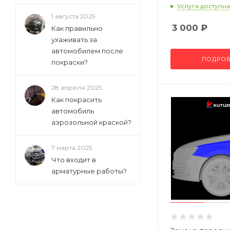
Услуга доступна
1 августа 2025
3 000
₽
Как правильно
ухаживать за
автомобилем после
ПОДРОБ
покраски?
28 апреля 2025
Как покрасить
автомобиль
аэрозольной краской?
7 марта 2025
Что входит в
арматурные работы?