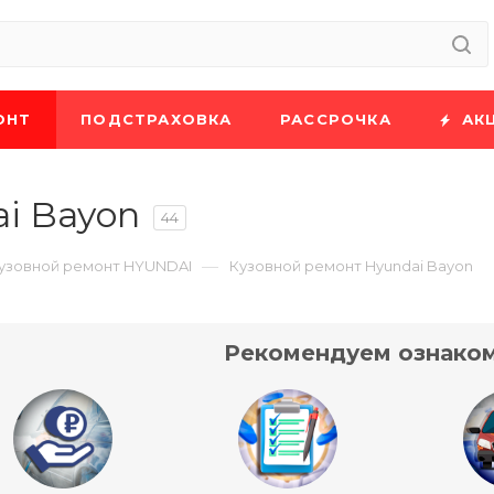
ОНТ
ПОДСТРАХОВКА
РАССРОЧКА
АК
i Bayon
44
—
узовной ремонт HYUNDAI
Кузовной ремонт Hyundai Bayon
Рекомендуем ознаком