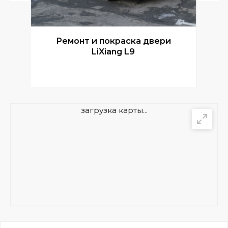
Ремонт и покраска двери
Р
LiXiang L9
загрузка карты...