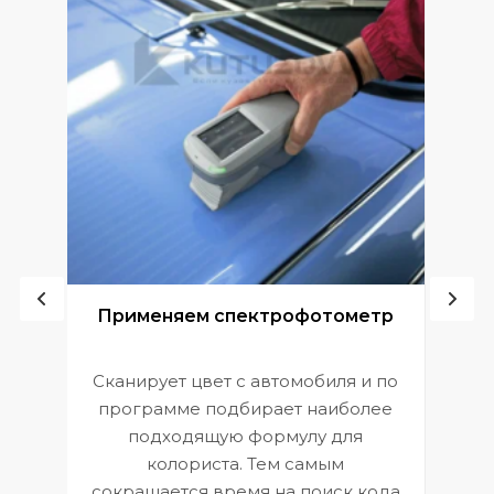
ой
Применяем спектрофотометр
Сканирует цвет с автомобиля и по
П
программе подбирает наиболее
к
э
подходящую формулу для
 и
В
колориста. Тем самым
сокращается время на поиск кода