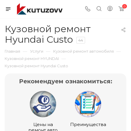
0
Кузовной ремонт
Hyundai Custo
44
—
—
—
Главная
Услуги
Кузовной ремонт автомобиля
—
Кузовной ремонт HYUNDAI
Кузовной ремонт Hyundai Custo
Рекомендуем ознакомиться:
Цены на
Преимущества
ремонт авто