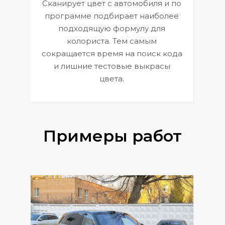
Сканирует цвет с автомобиля и по
П
программе подбирает наиболее
к
э
подходящую формулу для
 и
В
колориста. Тем самым
сокращается время на поиск кода
и лишние тестовые выкрасы
цвета.
Примеры работ