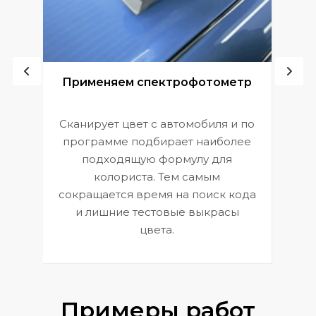
ой
Применяем спектрофотометр
Сканирует цвет с автомобиля и по
П
программе подбирает наиболее
к
э
подходящую формулу для
 и
В
колориста. Тем самым
сокращается время на поиск кода
и лишние тестовые выкрасы
цвета.
Примеры работ