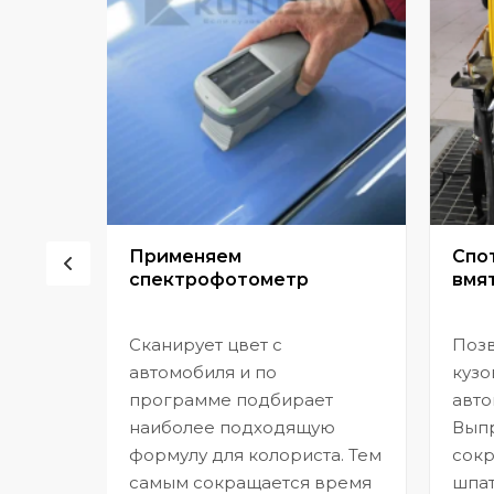
сор
Применяем
Спо
спектрофотометр
вмят
Сканирует цвет с
Позв
но
автомобиля и по
кузо
программе подбирает
авто
,
наиболее подходящую
Выпр
формулу для колориста. Тем
сокр
самым сокращается время
шпат