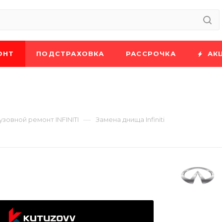
ОНТ
ПОДСТРАХОВКА
РАССРОЧКА
АК
—
узовной ремонт INFINITI
Замена днища Infiniti