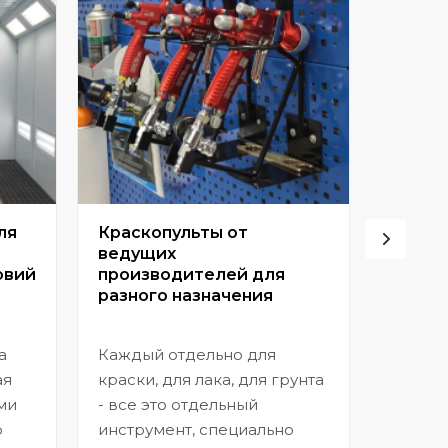
ля
Краскопульты от
Винто
ведущих
высок
овий
производителей для
разного назначения
Позвол
покрыт
а
Каждый отдельно для
прибл
ая
краски, для лака, для грунта
заводс
ми
- все это отдельный
шагрен
ю
инструмент, специально
нанесе