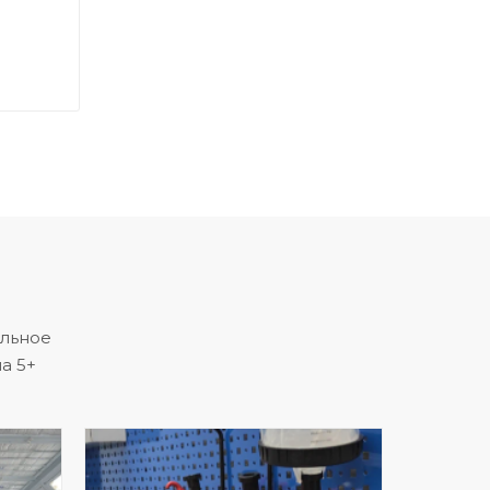
альное
а 5+