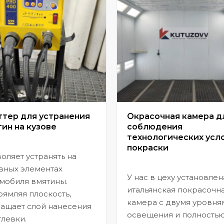
ттер для устранения
Окрасочная камера д
ин на кузове
соблюдения
технологических усл
покраски
оляет устранять на
вных элементах
У нас в цеху установлен
мобиля вмятины.
итальянская покрасочн
ямляя плоскость,
камера с двумя уровня
ащает слой нанесения
освещения и полность
левки.