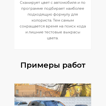
Сканирует цвет с автомобиля и по
П
программе подбирает наиболее
к
э
подходящую формулу для
 и
В
колориста. Тем самым
сокращается время на поиск кода
и лишние тестовые выкрасы
цвета.
Примеры работ