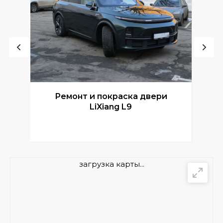
Ремонт и покраска двери
Р
LiXiang L9
загрузка карты...