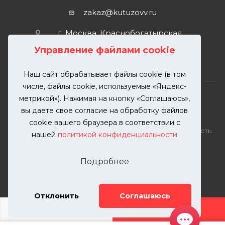
zakaz@kutuzovv.ru
г. Москва, Краснобогатырская
улица, 89, стр. 1.
Управление файлами cookie
Наш сайт обрабатывает файлы cookie (в том
числе, файлы cookie, используемые «Яндекс-
метрикой»). Нажимая на кнопку «Соглашаюсь»,
вы даете свое согласие на обработку файлов
2026 © KUTUZOVV | Кузовной ремонт и покраска
cookie вашего браузера в соответствии с
автомобилей. Вся информация на сайте – собственность
нашей
политикой конфиденциальности
ООО "КУТУЗОВВ"
Публикация информации с сайта KUTUZOVV.RU без
Подробнее
разрешения запрещена. Все права защищены.
Почта: zakaz@kutuzovv.ru
Телефон: 8(499)-302-00-57
Отклонить
Соглашаюсь
ДОБАВИТЬ УСЛУГУ