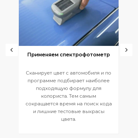
ой
Применяем спектрофотометр
Сканирует цвет с автомобиля и по
П
программе подбирает наиболее
к
э
подходящую формулу для
 и
В
колориста. Тем самым
сокращается время на поиск кода
и лишние тестовые выкрасы
цвета.