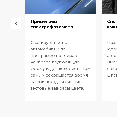
сор
Применяем
Спо
спектрофотометр
вмят
Сканирует цвет с
Позв
но
автомобиля и по
кузо
программе подбирает
авто
,
наиболее подходящую
Выпр
формулу для колориста. Тем
сокр
самым сокращается время
шпат
на поиск кода и лишние
тестовые выкрасы цвета.