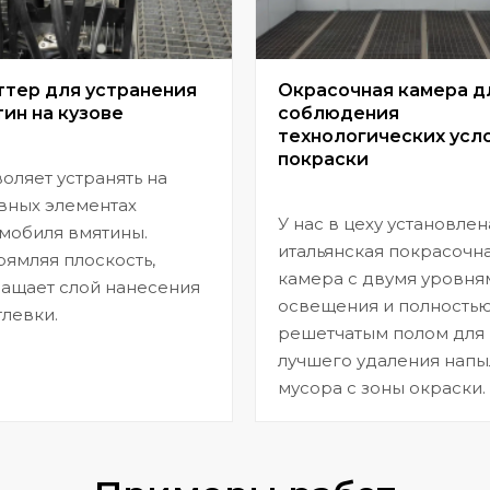
ттер для устранения
Окрасочная камера д
ин на кузове
соблюдения
технологических усл
покраски
оляет устранять на
вных элементах
У нас в цеху установлен
мобиля вмятины.
итальянская покрасочн
ямляя плоскость,
камера с двумя уровня
ащает слой нанесения
освещения и полность
левки.
решетчатым полом для
лучшего удаления напы
мусора с зоны окраски.