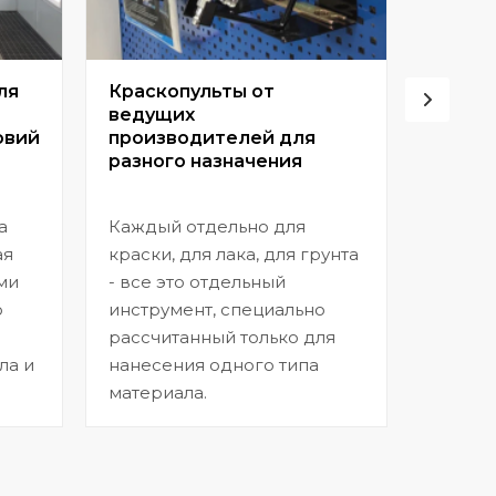
ля
Краскопульты от
Винто
ведущих
высок
овий
производителей для
разного назначения
Позвол
покрыт
а
Каждый отдельно для
прибл
ая
краски, для лака, для грунта
заводс
ми
- все это отдельный
шагрен
ю
инструмент, специально
нанесе
рассчитанный только для
ла и
нанесения одного типа
материала.