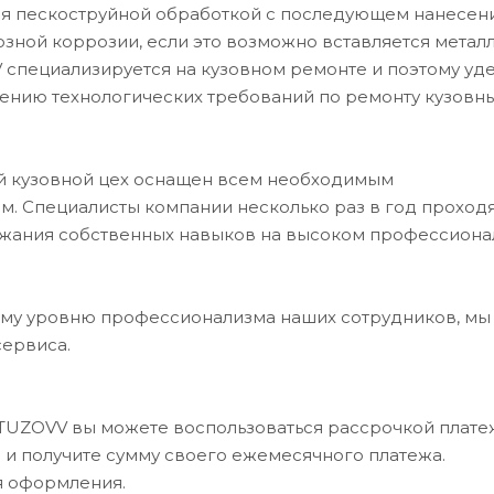
ся пескоструйной обработкой с последующем нанесен
возной коррозии, если это возможно вставляется метал
 специализируется на кузовном ремонте и поэтому уд
ению технологических требований по ремонту кузовн
ий кузовной цех оснащен всем необходимым
. Специалисты компании несколько раз в год проход
ржания собственных навыков на высоком профессион
му уровню профессионализма наших сотрудников, мы
сервиса.
UTUZOVV вы можете воспользоваться рассрочкой платеж
в и получите сумму своего ежемесячного платежа.
я оформления.