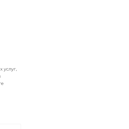
 услуг,
м
те