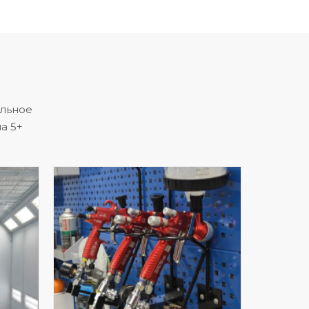
альное
а 5+