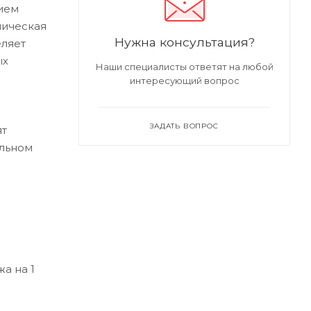
ием
лическая
Нужна консультация?
еляет
ых
Наши специалисты ответят на любой
интересующий вопрос
ЗАДАТЬ ВОПРОС
ят
альном
а на 1