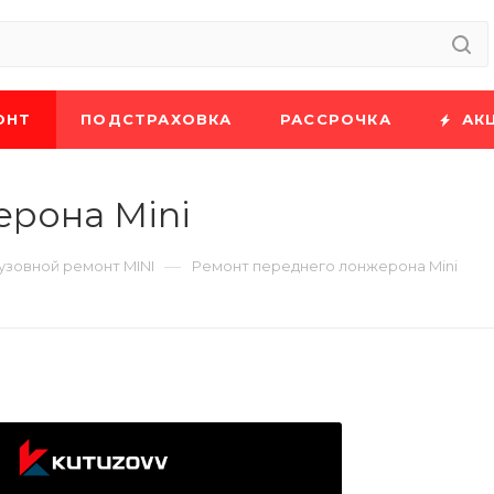
ОНТ
ПОДСТРАХОВКА
РАССРОЧКА
АК
ерона Mini
—
узовной ремонт MINI
Ремонт переднего лонжерона Mini