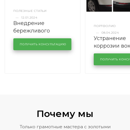
ПОЛЕЗНЫЕ СТАТЬИ
—
12.01.2024
Внедрение
ПОРТФОЛИО
бережливого
—
08.04.2024
Устранение
производства в
коррозии во
кузовном сервисе
ПОЛУЧИТЬ КОНСУЛЬТАЦИЮ
лобового сте
KUTUZOVV
районе задн
ПОЛУЧИТЬ КОНС
Volkswagen 
Почему мы
Только грамотные мастера с золотыми