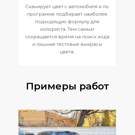
Сканирует цвет с автомобиля и по
П
программе подбирает наиболее
к
э
подходящую формулу для
 и
В
колориста. Тем самым
сокращается время на поиск кода
и лишние тестовые выкрасы
цвета.
Примеры работ