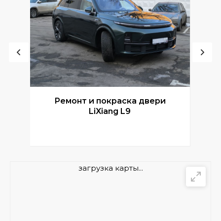
Ремонт и покраска двери
Р
LiXiang L9
загрузка карты...