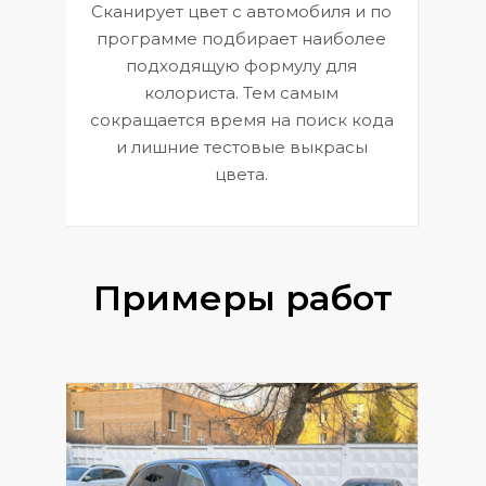
Сканирует цвет с автомобиля и по
П
программе подбирает наиболее
к
э
подходящую формулу для
 и
В
колориста. Тем самым
сокращается время на поиск кода
и лишние тестовые выкрасы
цвета.
Примеры работ