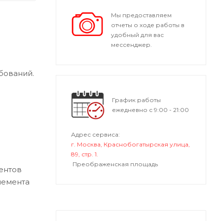
Мы предоставляем
отчеты о ходе работы в
удобный для вас
мессенджер.
бований.
График работы
ежедневно с 9:00 - 21:00
Адрес сервиса:
г. Москва, Краснобогатырская улица,
89, стр. 1.
Преображенская площадь
ентов
лемента