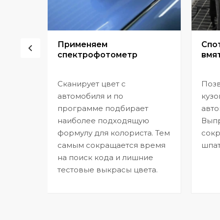
сор
Применяем
Спо
спектрофотометр
вмят
Сканирует цвет с
Позв
но
автомобиля и по
кузо
программе подбирает
авто
,
наиболее подходящую
Выпр
формулу для колориста. Тем
сокр
самым сокращается время
шпат
на поиск кода и лишние
тестовые выкрасы цвета.