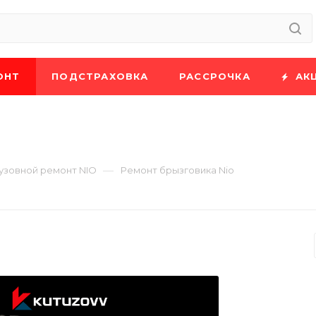
ОНТ
ПОДСТРАХОВКА
РАССРОЧКА
АК
—
узовной ремонт NIO
Ремонт брызговика Nio