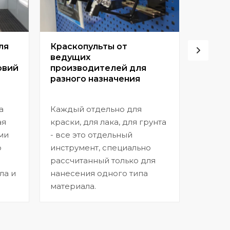
ля
Краскопульты от
Винто
ведущих
высок
овий
производителей для
разного назначения
Позвол
покрыт
а
Каждый отдельно для
прибл
ая
краски, для лака, для грунта
заводс
ми
- все это отдельный
шагрен
ю
инструмент, специально
нанесе
рассчитанный только для
ла и
нанесения одного типа
материала.