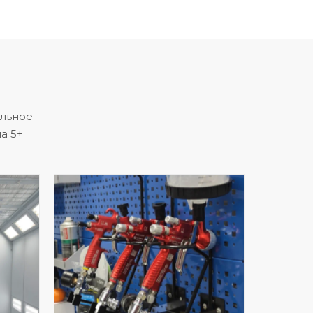
альное
а 5+