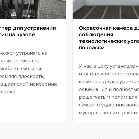
ттер для устранения
Окрасочная камера д
ин на кузове
соблюдения
технологических усл
покраски
оляет устранять на
вных элементах
У нас в цеху установлен
мобиля вмятины.
итальянская покрасочн
ямляя плоскость,
камера с двумя уровня
ащает слой нанесения
освещения и полность
левки.
решетчатым полом для
лучшего удаления напы
мусора с зоны окраски.