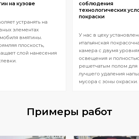
ин на кузове
соблюдения
технологических усл
покраски
оляет устранять на
вных элементах
У нас в цеху установлен
мобиля вмятины.
итальянская покрасочн
ямляя плоскость,
камера с двумя уровня
ащает слой нанесения
освещения и полность
левки.
решетчатым полом для
лучшего удаления напы
мусора с зоны окраски.
Примеры работ