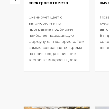
спектрофотометр
вмят
Сканирует цвет с
Позв
но
автомобиля и по
кузо
программе подбирает
авто
,
наиболее подходящую
Выпр
формулу для колориста. Тем
сокр
самым сокращается время
шпат
на поиск кода и лишние
тестовые выкрасы цвета.