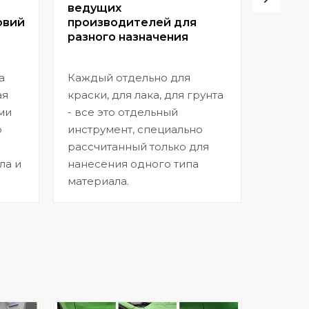
ведущих
высок
овий
производителей для
разного назначения
Позвол
покрыт
а
Каждый отдельно для
прибл
ая
краски, для лака, для грунта
заводс
ми
- все это отдельный
шагрен
ю
инструмент, специально
нанесе
рассчитанный только для
ла и
нанесения одного типа
материала.