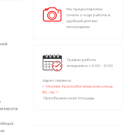
Мы предоставляем
отчеты о ходе работы в
удобный для вас
мессенджер.
ний.
График работы
ежедневно с 9:00 - 21:00
Адрес сервиса:
г. Москва, Краснобогатырская улица,
89, стр. 1.
Преображенская площадь
в
лемента
ийных
на