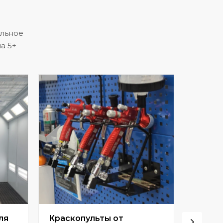
альное
а 5+
ля
Краскопульты от
Винто