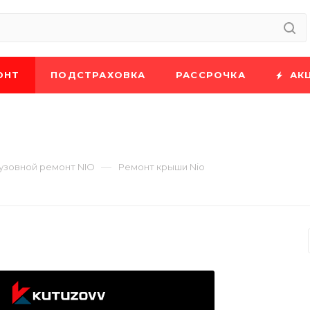
ОНТ
ПОДСТРАХОВКА
РАССРОЧКА
АК
—
узовной ремонт NIO
Ремонт крыши Nio