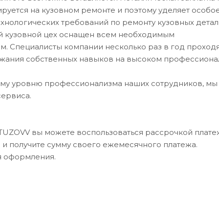
уется на кузовном ремонте и поэтому уделяет особо
хнологических требований по ремонту кузовных детал
ий кузовной цех оснащен всем необходимым
. Специалисты компании несколько раз в год проход
ржания собственных навыков на высоком профессион
му уровню профессионализма наших сотрудников, мы
сервиса.
UTUZOVV вы можете воспользоваться рассрочкой платеж
в и получите сумму своего ежемесячного платежа.
я оформления.