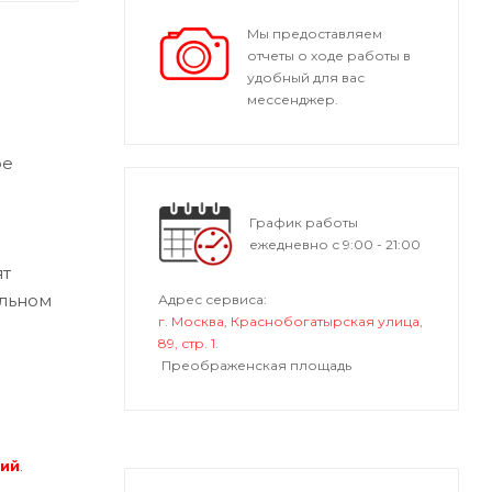
Мы предоставляем
отчеты о ходе работы в
удобный для вас
мессенджер.
ре
График работы
ежедневно с 9:00 - 21:00
ят
альном
Адрес сервиса:
г. Москва, Краснобогатырская улица,
89, стр. 1.
Преображенская площадь
ний
.