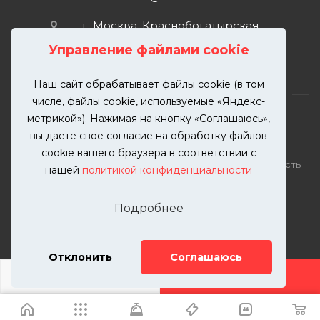
г. Москва, Краснобогатырская
улица, 89, стр. 1.
Управление файлами cookie
Наш сайт обрабатывает файлы cookie (в том
числе, файлы cookie, используемые «Яндекс-
метрикой»). Нажимая на кнопку «Соглашаюсь»,
вы даете свое согласие на обработку файлов
2026 © KUTUZOVV | Кузовной ремонт и покраска
cookie вашего браузера в соответствии с
автомобилей. Вся информация на сайте – собственность
нашей
политикой конфиденциальности
ООО "КУТУЗОВВ"
Публикация информации с сайта KUTUZOVV.RU без
Подробнее
разрешения запрещена. Все права защищены.
Почта: zakaz@kutuzovv.ru
Телефон: 8(499)-302-00-57
Отклонить
Соглашаюсь
ДОБАВИТЬ УСЛУГУ