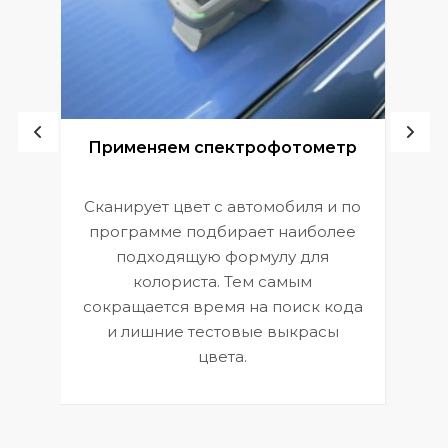
ой
Применяем спектрофотометр
Сканирует цвет с автомобиля и по
П
программе подбирает наиболее
к
э
подходящую формулу для
 и
В
колориста. Тем самым
сокращается время на поиск кода
и лишние тестовые выкрасы
цвета.