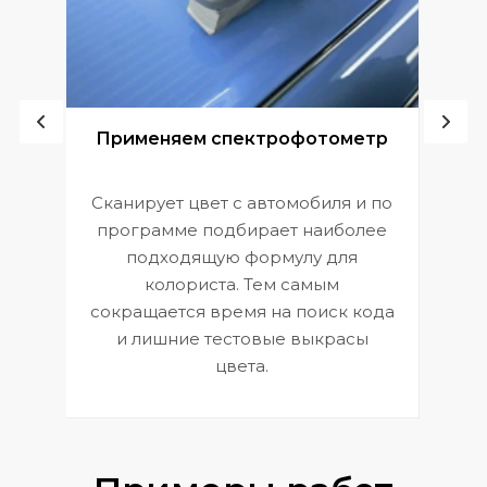
ой
Применяем спектрофотометр
Сканирует цвет с автомобиля и по
П
программе подбирает наиболее
к
э
подходящую формулу для
 и
В
колориста. Тем самым
сокращается время на поиск кода
и лишние тестовые выкрасы
цвета.