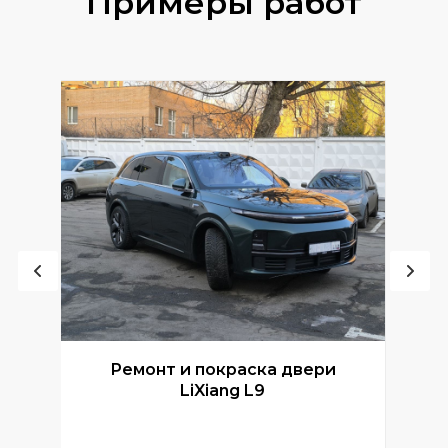
Примеры работ
Ремонт и покраска двери
Р
LiXiang L9