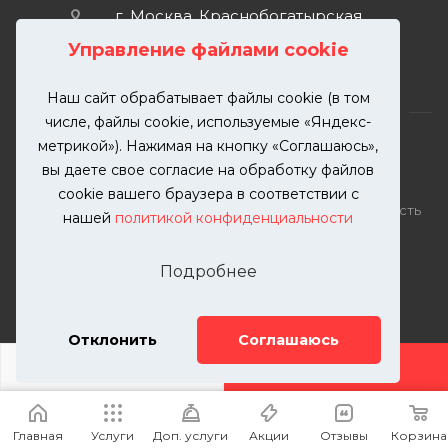
г. Москва, Краснобогатырская
улица, 89, стр. 1.
Управление файлами cookie
Наш сайт обрабатывает файлы cookie (в том
числе, файлы cookie, используемые «Яндекс-
метрикой»). Нажимая на кнопку «Соглашаюсь»,
вы даете свое согласие на обработку файлов
2026 © KUTUZOVV | Кузовной ремонт и покраска
cookie вашего браузера в соответствии с
автомобилей. Вся информация на сайте – собственность
нашей
политикой конфиденциальности
ООО "КУТУЗОВВ"
Публикация информации с сайта KUTUZOVV.RU без
Подробнее
разрешения запрещена. Все права защищены.
Почта: zakaz@kutuzovv.ru
Телефон: 8(499)-302-00-57
Отклонить
Соглашаюсь
ДОБАВИТЬ УСЛУГУ
Главная
Услуги
Доп. услуги
Акции
Отзывы
Корзина