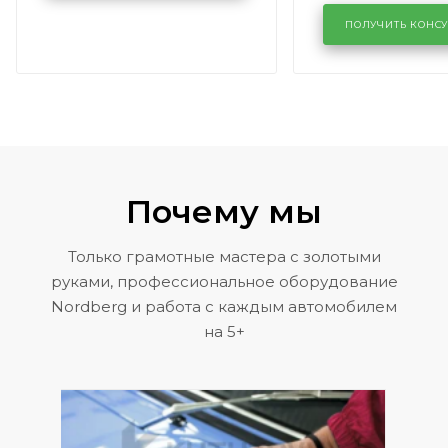
лобового сте
KUTUZOVV
районе задн
ПОЛУЧИТЬ КОНС
Volkswagen 
Почему мы
Только грамотные мастера с золотыми
руками, профессиональное оборудование
Nordberg и работа с каждым автомобилем
на 5+