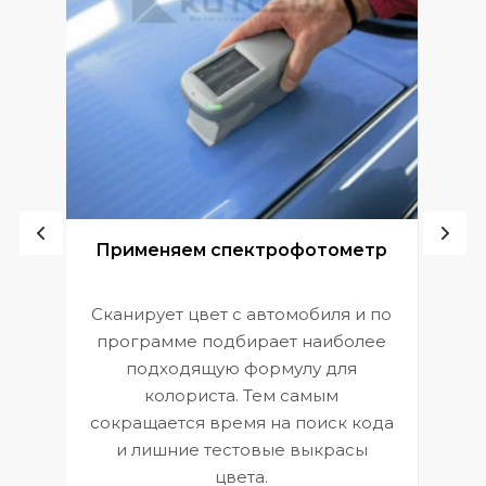
ой
Применяем спектрофотометр
Сканирует цвет с автомобиля и по
П
программе подбирает наиболее
к
э
подходящую формулу для
 и
В
колориста. Тем самым
сокращается время на поиск кода
и лишние тестовые выкрасы
цвета.