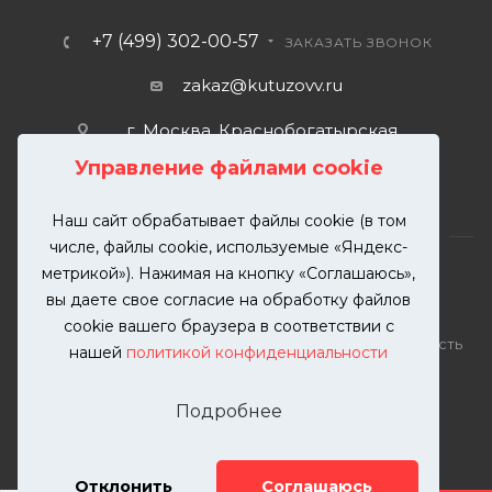
+7 (499) 302-00-57
ЗАКАЗАТЬ ЗВОНОК
zakaz@kutuzovv.ru
г. Москва, Краснобогатырская
улица, 89, стр. 1.
Управление файлами cookie
Наш сайт обрабатывает файлы cookie (в том
числе, файлы cookie, используемые «Яндекс-
метрикой»). Нажимая на кнопку «Соглашаюсь»,
вы даете свое согласие на обработку файлов
2026 © KUTUZOVV | Кузовной ремонт и покраска
cookie вашего браузера в соответствии с
автомобилей. Вся информация на сайте – собственность
нашей
политикой конфиденциальности
ООО "КУТУЗОВВ"
Публикация информации с сайта KUTUZOVV.RU без
Подробнее
разрешения запрещена. Все права защищены.
Почта: zakaz@kutuzovv.ru
Телефон: 8(499)-302-00-57
Отклонить
Соглашаюсь