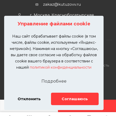
zakaz@kutuzovv.ru
г. Москва, Краснобогатырская
улица, 89, стр. 1.
Управление файлами cookie
Наш сайт обрабатывает файлы cookie (в том
числе, файлы cookie, используемые «Яндекс-
метрикой»). Нажимая на кнопку «Соглашаюсь»,
вы даете свое согласие на обработку файлов
2026 © KUTUZOVV | Кузовной ремонт и покраска
cookie вашего браузера в соответствии с
автомобилей. Вся информация на сайте – собственность
нашей
политикой конфиденциальности
ООО "КУТУЗОВВ"
Публикация информации с сайта KUTUZOVV.RU без
Подробнее
разрешения запрещена. Все права защищены.
Почта: zakaz@kutuzovv.ru
Телефон: 8(499)-302-00-57
Отклонить
Соглашаюсь
ДОБАВИТЬ УСЛУГУ