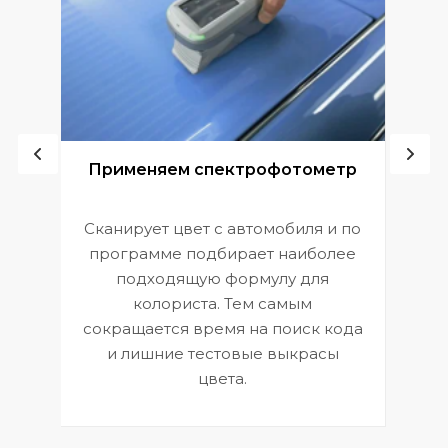
ой
Применяем спектрофотометр
Сканирует цвет с автомобиля и по
П
программе подбирает наиболее
к
э
подходящую формулу для
 и
В
колориста. Тем самым
сокращается время на поиск кода
и лишние тестовые выкрасы
цвета.