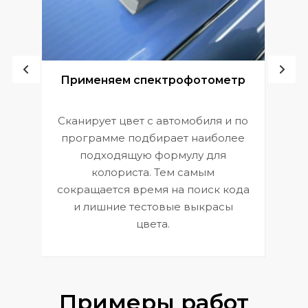
ой
Применяем спектрофотометр
Сканирует цвет с автомобиля и по
П
программе подбирает наиболее
к
э
подходящую формулу для
 и
В
колориста. Тем самым
сокращается время на поиск кода
и лишние тестовые выкрасы
цвета.
Примеры работ