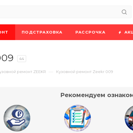
ОНТ
ПОДСТРАХОВКА
РАССРОЧКА
АК
009
44
—
узовной ремонт ZEEKR
Кузовной ремонт Zeekr 009
Рекомендуем ознаком