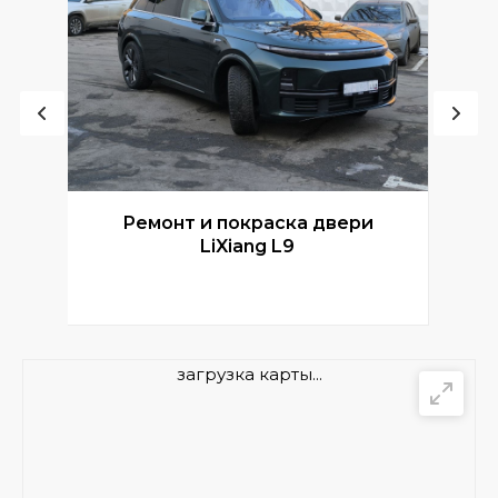
Ремонт и покраска двери
Р
LiXiang L9
загрузка карты...