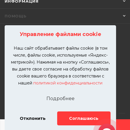
ИНФОРМАЦИЯ
ПОМОЩЬ
Управление файлами cookie
ПОДПИСАТЬСЯ НА РАССЫЛКУ
Наш сайт обрабатывает файлы cookie (в том
числе, файлы cookie, используемые «Яндекс-
+7 (499) 302-00-57
метрикой»). Нажимая на кнопку «Соглашаюсь»,
ЗАКАЗАТЬ ЗВОНОК
вы даете свое согласие на обработку файлов
zakaz@kutuzovv.ru
cookie вашего браузера в соответствии с
нашей
политикой конфиденциальности
г. Москва, Краснобогатырская
улица, 89, стр. 1.
Подробнее
Отклонить
Соглашаюсь
ДОБАВИТЬ УСЛУГУ