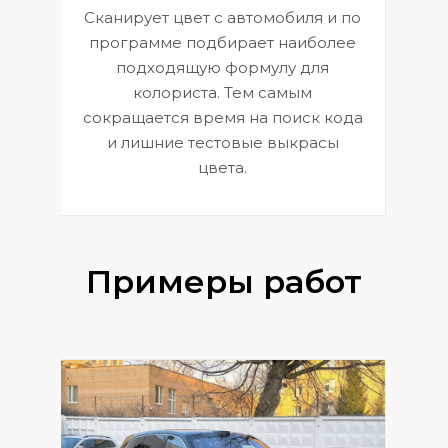
Сканирует цвет с автомобиля и по
П
программе подбирает наиболее
к
э
подходящую формулу для
 и
В
колориста. Тем самым
сокращается время на поиск кода
и лишние тестовые выкрасы
цвета.
Примеры работ