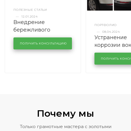
ПОЛЕЗНЫЕ СТАТЬИ
—
12.01.2024
Внедрение
ПОРТФОЛИО
бережливого
—
08.04.2024
Устранение
производства в
коррозии во
кузовном сервисе
ПОЛУЧИТЬ КОНСУЛЬТАЦИЮ
лобового сте
KUTUZOVV
районе задн
ПОЛУЧИТЬ КОНС
Volkswagen 
Почему мы
Только грамотные мастера с золотыми