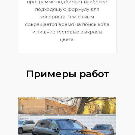
П
программе подбирает наиболее
к
э
подходящую формулу для
 и
В
колориста. Тем самым
сокращается время на поиск кода
и лишние тестовые выкрасы
цвета.
Примеры работ