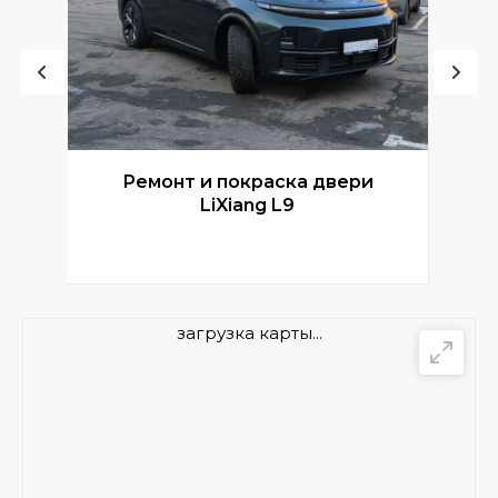
Ремонт и покраска двери
Р
LiXiang L9
загрузка карты...