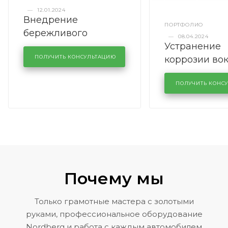
—
12.01.2024
Внедрение
ПОРТФОЛИО
бережливого
—
08.04.2024
Устранение
производства в
коррозии во
кузовном сервисе
ПОЛУЧИТЬ КОНСУЛЬТАЦИЮ
лобового сте
KUTUZOVV
районе задн
ПОЛУЧИТЬ КОНС
Volkswagen 
Почему мы
Только грамотные мастера с золотыми
руками, профессиональное оборудование
Nordberg и работа с каждым автомобилем