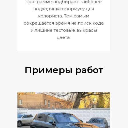
П
программе подбирает наиболее
к
э
подходящую формулу для
 и
В
колориста. Тем самым
сокращается время на поиск кода
и лишние тестовые выкрасы
цвета.
Примеры работ