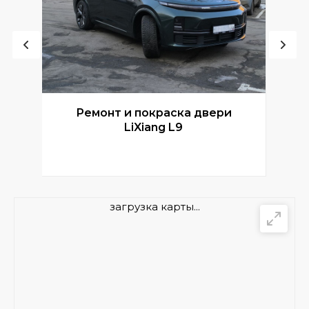
Ремонт и покраска двери
Р
LiXiang L9
загрузка карты...