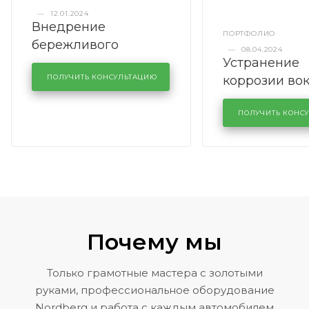
—
12.01.2024
Внедрение
ПОРТФОЛИО
бережливого
—
08.04.2024
Устранение
производства в
коррозии во
кузовном сервисе
ПОЛУЧИТЬ КОНСУЛЬТАЦИЮ
лобового сте
KUTUZOVV
районе задн
ПОЛУЧИТЬ КОНС
Volkswagen 
Почему мы
Только грамотные мастера с золотыми
руками, профессиональное оборудование
Nordberg и работа с каждым автомобилем