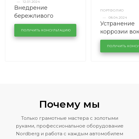
—
12.01.2024
Внедрение
ПОРТФОЛИО
бережливого
—
08.04.2024
Устранение
производства в
коррозии во
кузовном сервисе
ПОЛУЧИТЬ КОНСУЛЬТАЦИЮ
лобового сте
KUTUZOVV
районе задн
ПОЛУЧИТЬ КОНС
Volkswagen 
Почему мы
Только грамотные мастера с золотыми
руками, профессиональное оборудование
Nordberg и работа с каждым автомобилем