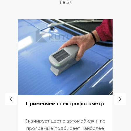
на 5+
ой
Применяем спектрофотометр
Сканирует цвет с автомобиля и по
П
программе подбирает наиболее