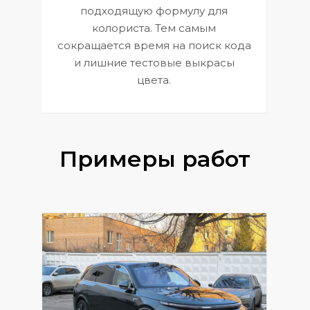
к
э
подходящую формулу для
 и
В
колориста. Тем самым
сокращается время на поиск кода
и лишние тестовые выкрасы
цвета.
Примеры работ