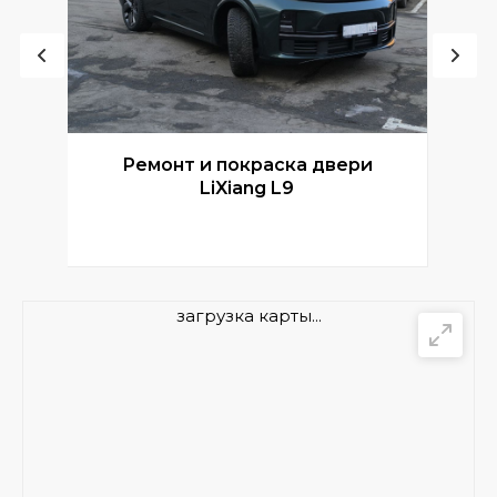
Ремонт и покраска двери
Р
LiXiang L9
загрузка карты...