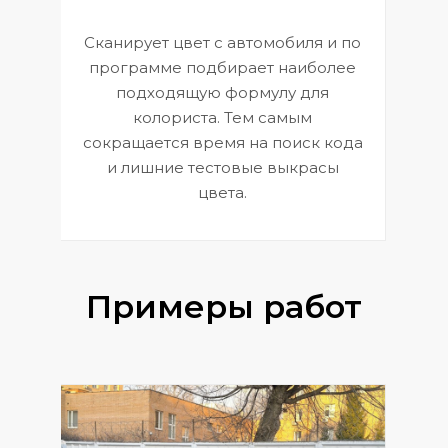
Сканирует цвет с автомобиля и по
П
программе подбирает наиболее
к
э
подходящую формулу для
 и
В
колориста. Тем самым
сокращается время на поиск кода
и лишние тестовые выкрасы
цвета.
Примеры работ