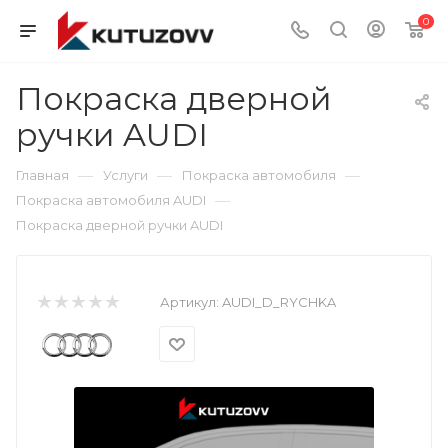
0
Покраска дверной
ручки AUDI
—
—
—
Главная
Услуги
Покраска автомобиля
—
Покраска автомобиля AUDI
Покраска дверной ручки AUDI
Артикул:
AUDI_D_RYCHKA