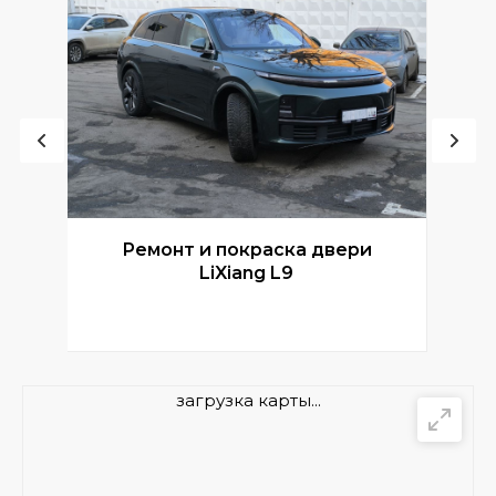
Ремонт и покраска двери
Р
LiXiang L9
загрузка карты...