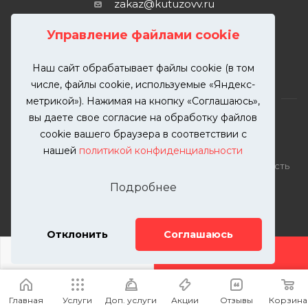
zakaz@kutuzovv.ru
г. Москва, Краснобогатырская
Управление файлами cookie
улица, 89, стр. 1.
Наш сайт обрабатывает файлы cookie (в том
числе, файлы cookie, используемые «Яндекс-
метрикой»). Нажимая на кнопку «Соглашаюсь»,
вы даете свое согласие на обработку файлов
cookie вашего браузера в соответствии с
нашей
политикой конфиденциальности
2026 © KUTUZOVV | Кузовной ремонт и покраска
автомобилей. Вся информация на сайте – собственность
ООО "КУТУЗОВВ"
Подробнее
Публикация информации с сайта KUTUZOVV.RU без
разрешения запрещена. Все права защищены.
Почта: zakaz@kutuzovv.ru
Отклонить
Соглашаюсь
Телефон: 8(499)-302-00-57
ДОБАВИТЬ УСЛУГУ
Главная
Услуги
Доп. услуги
Акции
Отзывы
Корзина