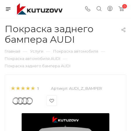
0
Покраска заднего
бампера AUDI
—
—
—
Главная
Услуги
Покраска автомобиля
—
Покраска автомобиля AUDI
Покраска заднего бампера AUDI
Артикул:
AUDI_Z_BAMPER
1