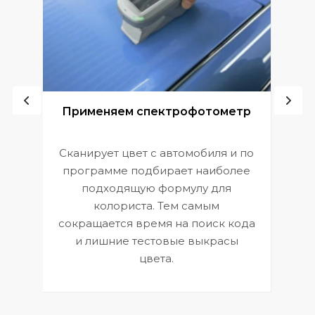
ой
Применяем спектрофотометр
Сканирует цвет с автомобиля и по
П
программе подбирает наиболее
к
э
подходящую формулу для
 и
В
колориста. Тем самым
сокращается время на поиск кода
и лишние тестовые выкрасы
цвета.