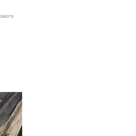
ового