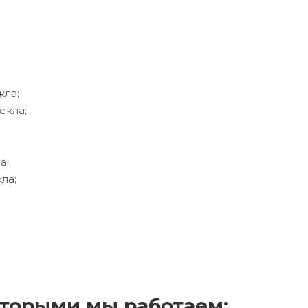
кла;
екла;
а;
ла;
торыми мы работаем: