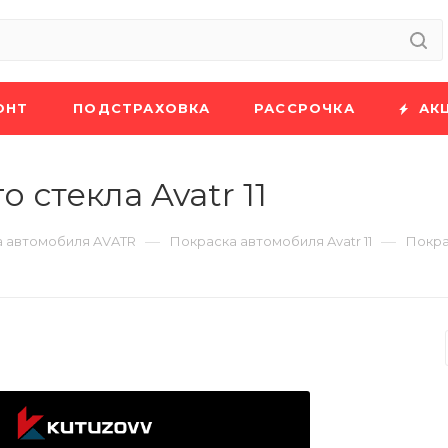
ОНТ
ПОДСТРАХОВКА
РАССРОЧКА
АК
 стекла Avatr 11
—
—
 автомобиля AVATR
Покраска автомобиля Avatr 11
Покра