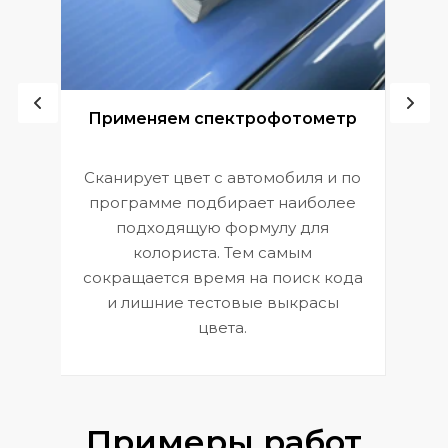
ой
Применяем спектрофотометр
Сканирует цвет с автомобиля и по
П
программе подбирает наиболее
к
э
подходящую формулу для
 и
В
колориста. Тем самым
сокращается время на поиск кода
и лишние тестовые выкрасы
цвета.
Примеры работ