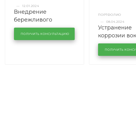
—
12.01.2024
Внедрение
ПОРТФОЛИО
бережливого
—
08.04.2024
Устранение
производства в
коррозии во
кузовном сервисе
ПОЛУЧИТЬ КОНСУЛЬТАЦИЮ
лобового сте
KUTUZOVV
районе задн
ПОЛУЧИТЬ КОНС
Volkswagen 