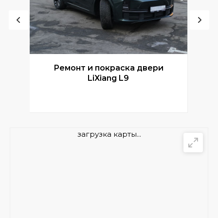
Ремонт и покраска двери
Р
LiXiang L9
загрузка карты...