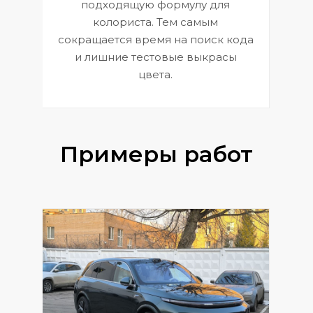
к
э
подходящую формулу для
 и
В
колориста. Тем самым
сокращается время на поиск кода
и лишние тестовые выкрасы
цвета.
Примеры работ