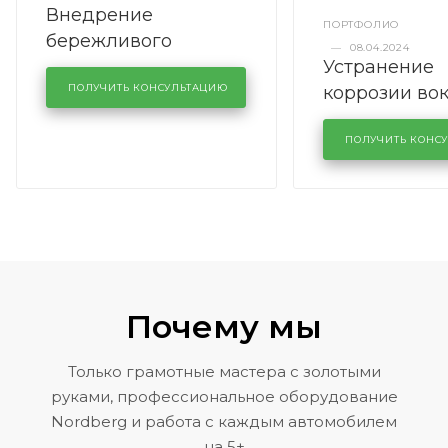
Внедрение
ПОРТФОЛИО
бережливого
—
08.04.2024
Устранение
производства в
коррозии во
кузовном сервисе
ПОЛУЧИТЬ КОНСУЛЬТАЦИЮ
лобового сте
KUTUZOVV
районе задн
ПОЛУЧИТЬ КОНС
Volkswagen 
Почему мы
Только грамотные мастера с золотыми
руками, профессиональное оборудование
Nordberg и работа с каждым автомобилем
на 5+