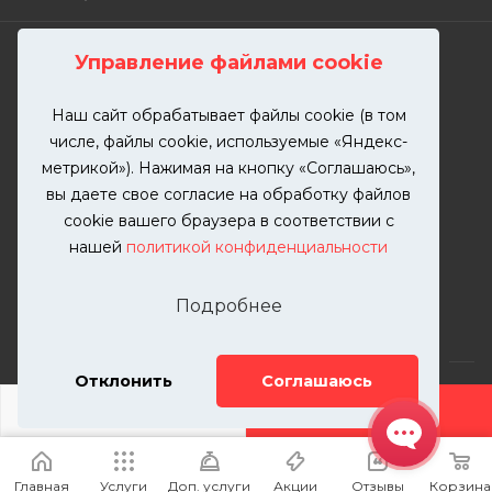
Управление файлами cookie
ПОДПИСАТЬСЯ НА РАССЫЛКУ
Наш сайт обрабатывает файлы cookie (в том
числе, файлы cookie, используемые «Яндекс-
+7 (499) 302-00-57
метрикой»). Нажимая на кнопку «Соглашаюсь»,
ЗАКАЗАТЬ ЗВОНОК
вы даете свое согласие на обработку файлов
zakaz@kutuzovv.ru
cookie вашего браузера в соответствии с
нашей
политикой конфиденциальности
г. Москва, Краснобогатырская
улица, 89, стр. 1.
Подробнее
Отклонить
Соглашаюсь
ДОБАВИТЬ УСЛУГУ
2026 © KUTUZOVV | Кузовной ремонт и покраска
автомобилей. Вся информация на сайте – собственность
Главная
Услуги
Доп. услуги
Акции
Отзывы
Корзина