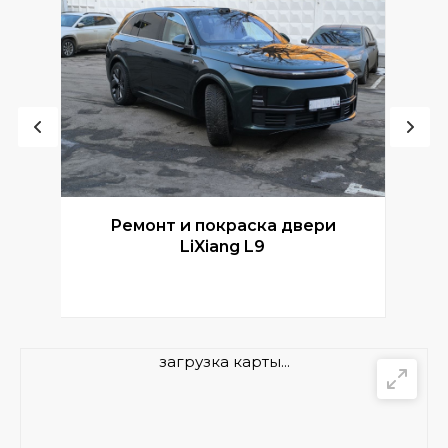
Ремонт и покраска двери
Р
LiXiang L9
загрузка карты...