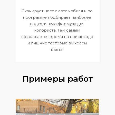
Сканирует цвет с автомобиля и по
П
программе подбирает наиболее
к
э
подходящую формулу для
 и
В
колориста. Тем самым
сокращается время на поиск кода
и лишние тестовые выкрасы
цвета.
Примеры работ