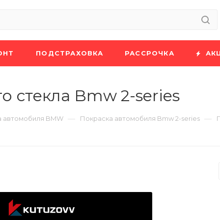
ОНТ
ПОДСТРАХОВКА
РАССРОЧКА
АК
о стекла Bmw 2-series
—
—
а автомобиля BMW
Покраска автомобиля Bmw 2-series