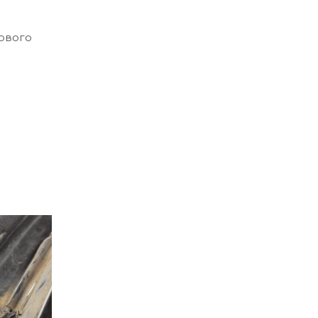
ового