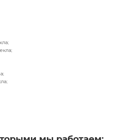
кла;
екла;
а;
ла;
торыми мы работаем: