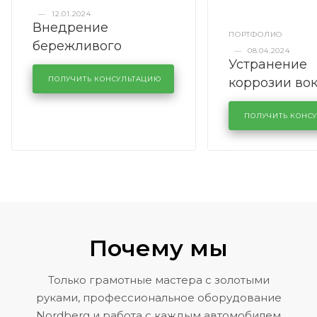
—
12.01.2024
Внедрение
ПОРТФОЛИО
бережливого
—
08.04.2024
Устранение
производства в
коррозии во
кузовном сервисе
ПОЛУЧИТЬ КОНСУЛЬТАЦИЮ
лобового сте
KUTUZOVV
районе задн
ПОЛУЧИТЬ КОНС
Volkswagen 
Почему мы
Только грамотные мастера с золотыми
руками, профессиональное оборудование
Nordberg и работа с каждым автомобилем