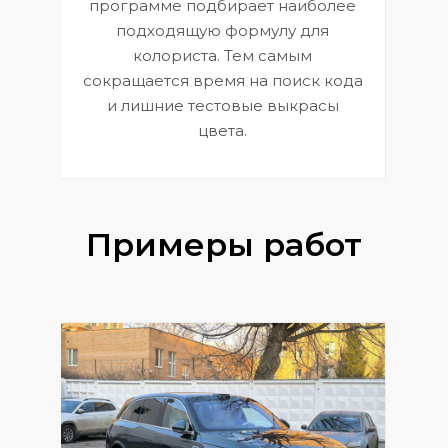
П
программе подбирает наиболее
к
э
подходящую формулу для
 и
В
колориста. Тем самым
сокращается время на поиск кода
и лишние тестовые выкрасы
цвета.
Примеры работ