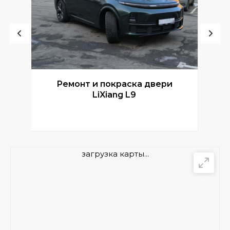
Ремонт и покраска двери
Р
LiXiang L9
загрузка карты...