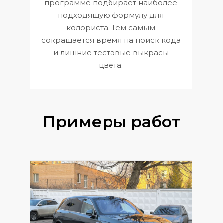
П
программе подбирает наиболее
к
э
подходящую формулу для
 и
В
колориста. Тем самым
сокращается время на поиск кода
и лишние тестовые выкрасы
цвета.
Примеры работ