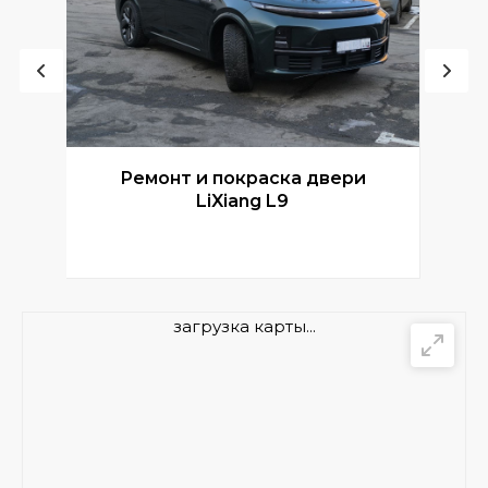
Ремонт и покраска двери
Р
LiXiang L9
загрузка карты...