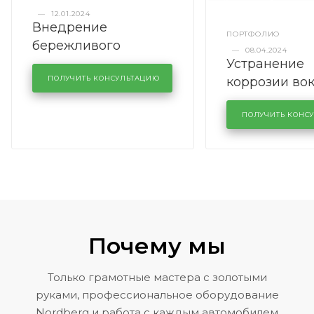
—
12.01.2024
Внедрение
ПОРТФОЛИО
бережливого
—
08.04.2024
Устранение
производства в
коррозии во
кузовном сервисе
ПОЛУЧИТЬ КОНСУЛЬТАЦИЮ
лобового сте
KUTUZOVV
районе задн
ПОЛУЧИТЬ КОНС
Volkswagen 
Почему мы
Только грамотные мастера с золотыми
руками, профессиональное оборудование
Nordberg и работа с каждым автомобилем