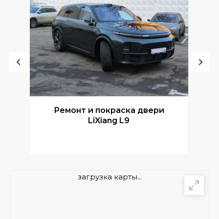
Ремонт и покраска двери
Р
LiXiang L9
загрузка карты...