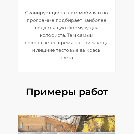
Сканирует цвет с автомобиля и по
П
программе подбирает наиболее
к
э
подходящую формулу для
 и
В
колориста. Тем самым
сокращается время на поиск кода
и лишние тестовые выкрасы
цвета.
Примеры работ