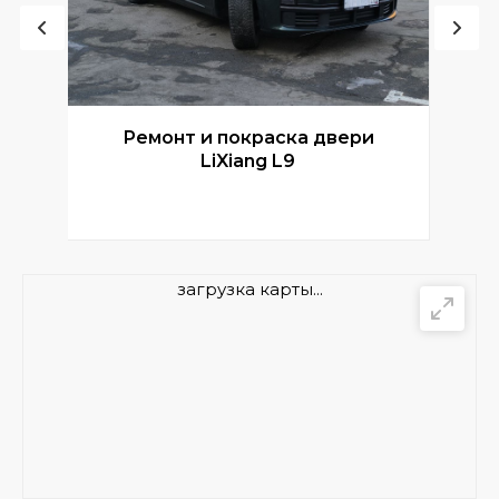
Ремонт и покраска двери
Р
LiXiang L9
загрузка карты...