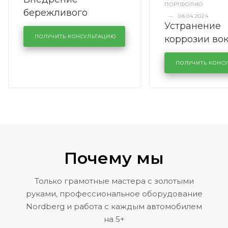
ПОРТФОЛИО
бережливого
—
08.04.2024
Устранение
производства в
коррозии во
кузовном сервисе
ПОЛУЧИТЬ КОНСУЛЬТАЦИЮ
лобового сте
KUTUZOVV
районе задн
ПОЛУЧИТЬ КОНС
Volkswagen 
Почему мы
Только грамотные мастера с золотыми
руками, профессиональное оборудование
Nordberg и работа с каждым автомобилем
на 5+