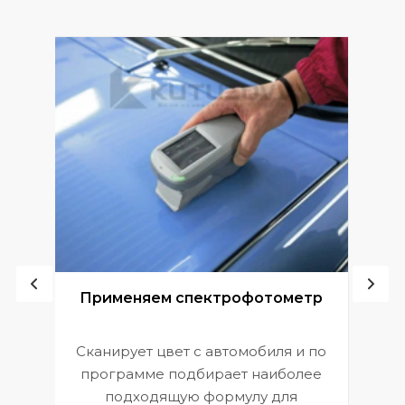
ой
Применяем спектрофотометр
Сканирует цвет с автомобиля и по
П
программе подбирает наиболее
к
э
подходящую формулу для