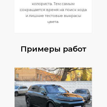
 и
В
колориста. Тем самым
сокращается время на поиск кода
и лишние тестовые выкрасы
цвета.
Примеры работ