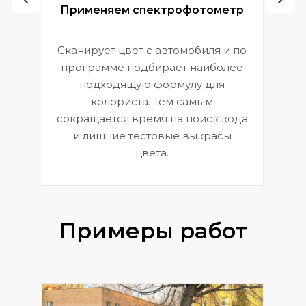
ой
Применяем спектрофотометр
Сканирует цвет с автомобиля и по
П
программе подбирает наиболее
к
э
подходящую формулу для
 и
В
колориста. Тем самым
сокращается время на поиск кода
и лишние тестовые выкрасы
цвета.
Примеры работ