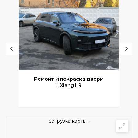
Ремонт и покраска двери
Р
LiXiang L9
загрузка карты...