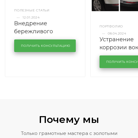
ПОЛЕЗНЫЕ СТАТЬИ
—
12.01.2024
Внедрение
ПОРТФОЛИО
бережливого
—
08.04.2024
Устранение
производства в
коррозии во
кузовном сервисе
ПОЛУЧИТЬ КОНСУЛЬТАЦИЮ
лобового сте
KUTUZOVV
районе задн
ПОЛУЧИТЬ КОНС
Volkswagen 
Почему мы
Только грамотные мастера с золотыми