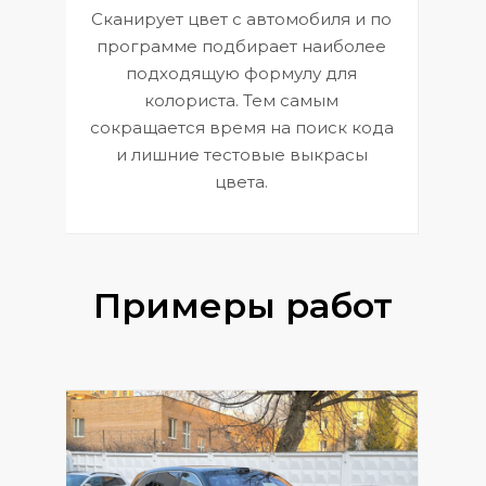
Сканирует цвет с автомобиля и по
П
программе подбирает наиболее
к
э
подходящую формулу для
 и
В
колориста. Тем самым
сокращается время на поиск кода
и лишние тестовые выкрасы
цвета.
Примеры работ