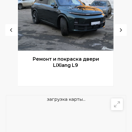
Ремонт и покраска двери
Р
LiXiang L9
загрузка карты...