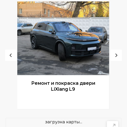
Ремонт и покраска двери
Р
LiXiang L9
загрузка карты...