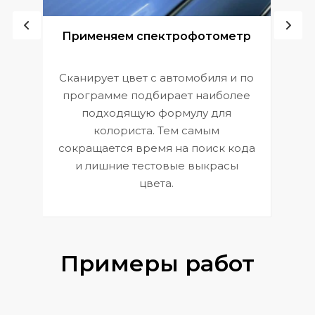
ой
Применяем спектрофотометр
Сканирует цвет с автомобиля и по
П
программе подбирает наиболее
к
э
подходящую формулу для
 и
В
колориста. Тем самым
сокращается время на поиск кода
и лишние тестовые выкрасы
цвета.
Примеры работ