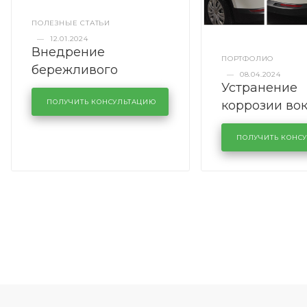
ПОЛЕЗНЫЕ СТАТЬИ
—
12.01.2024
Внедрение
ПОРТФОЛИО
бережливого
—
08.04.2024
Устранение
производства в
коррозии во
кузовном сервисе
ПОЛУЧИТЬ КОНСУЛЬТАЦИЮ
лобового сте
KUTUZOVV
районе задн
ПОЛУЧИТЬ КОНС
Volkswagen 